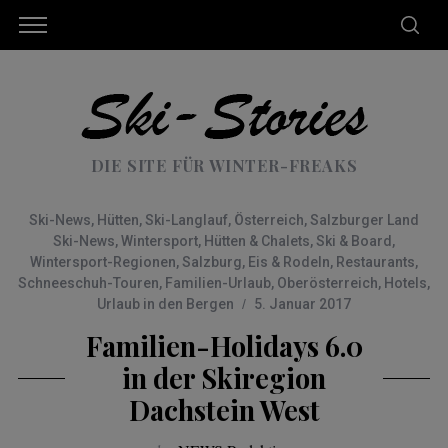
DIE SITE FÜR WINTER-FREAKS
Ski-News
,
Hütten
,
Ski-Langlauf
,
Österreich
,
Salzburger Land
Ski-News
,
Wintersport
,
Hütten & Chalets
,
Ski & Board
,
Wintersport-Regionen
,
Salzburg
,
Eis & Rodeln
,
Restaurants
,
Schneeschuh-Touren
,
Familien-Urlaub
,
Oberösterreich
,
Hotels
,
Urlaub in den Bergen
5. Januar 2017
Familien-Holidays 6.0
in der Skiregion
Dachstein West