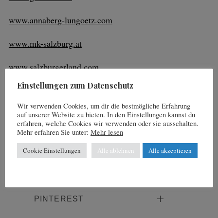
:
www.annaberg-lungoetz.com
www.mk-salzburg.at
www.salzburgerland.com
Einstellungen zum Datenschutz
www.oberoesterreich.at
Wir verwenden Cookies, um dir die bestmögliche Erfahrung
www.austria.info
auf unserer Website zu bieten. In den Einstellungen kannst du
erfahren, welche Cookies wir verwenden oder sie ausschalten.
Mehr erfahren Sie unter:
Mehr lesen
Cookie Einstellungen
Alle ablehnen
Alle akzeptieren
FACEBOOK
TWITTER
PINTEREST