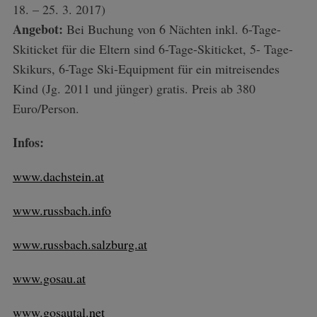
18. – 25. 3. 2017)
Angebot:
Bei Buchung von 6 Nächten inkl. 6-Tage-
Skiticket für die Eltern sind 6-Tage-Skiticket, 5- Tage-
Skikurs, 6-Tage Ski-Equipment für ein mitreisendes
Kind (Jg. 2011 und jünger) gratis. Preis ab 380
Euro/Person.
Infos:
www.dachstein.at
S
e
www.russbach.info
a
r
www.russbach.salzburg.at
c
h
f
www.gosau.at
o
r
www.gosautal.net