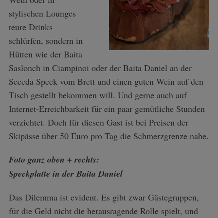
stylischen Lounges
teure Drinks
schlürfen, sondern in
Hütten wie der Baita
Saslonch in Ciampinoi oder der Baita Daniel an der
Seceda Speck vom Brett und einen guten Wein auf den
Tisch gestellt bekommen will. Und gerne auch auf
Internet-Erreichbarkeit für ein paar gemütliche Stunden
S
verzichtet. Doch für diesen Gast ist bei Preisen der
e
a
Skipässe über 50 Euro pro Tag die Schmerzgrenze nahe.
r
c
Foto ganz oben + rechts:
h
Speckplatte in der Baita Daniel
f
o
Das Dilemma ist evident. Es gibt zwar Gästegruppen,
r
für die Geld nicht die herausragende Rolle spielt, und
: