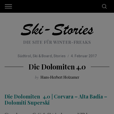
DIE SITE FÜR WINTER-FREAKS
Südtirol
,
Ski & Board
,
Stories
4. Februar 2017
Die Dolomiten 4.0
by
Hans-Herbert Holzamer
Die Dolomiten 4.0 | Corvara – Alta Badia –
Dolomiti Superski