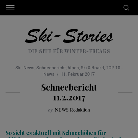
DIE SITE FÜR WINTER-FREAKS
Ski-News
,
Schneebericht
,
Alpen
,
Ski & Board
,
TOP 10 -
News
11. Februar 2017
Schneebericht
11.2.2017
by
NEWS Redaktion
So sieht es aktuell mit Schneehöhen für