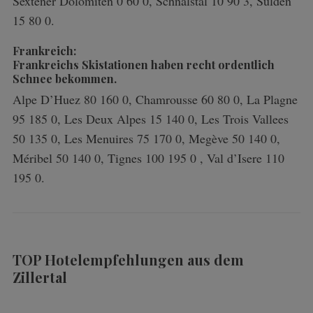
Sextener Dolomiten 0 60 0, Schnalstal 10 90 3, Sulden
h
15 80 0.
f
o
Frankreich:
r
Frankreichs Skistationen haben recht ordentlich
:
Schnee bekommen.
Alpe D’Huez 80 160 0, Chamrousse 60 80 0, La Plagne
95 185 0, Les Deux Alpes 15 140 0, Les Trois Vallees
50 135 0, Les Menuires 75 170 0, Megève 50 140 0,
Méribel 50 140 0, Tignes 100 195 0 , Val d’Isere 110
195 0.
TOP Hotelempfehlungen aus dem
Zillertal