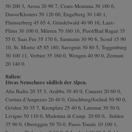
50 200 3, Arosa 20 90 7, Crans-Montana 30 180 6,
Davos/Klosters 50 120 60, Engelberg 30 140 1,
Flumserberg 45 65 4, Grindelwald 40 90 16, Laax-
Flims 30 100 0, Mürren 70 160 16, Pizol/Bad Ragaz 35
55 0, Saas Fee 35 170 6, Samnaun 30 90 6, Scoul 15 90
10, St. Moritz 45 85 180, Savognin 30 80 5, Toggenburg
30 100 11, Verbier 35 160 0, Wengen 40 90 0, Zermatt
20 140 0.
Italien:
Etwas Neuschnee südlich der Alpen.
Alta Badia 20 35 3, Arabba 30 40 0, Canazei 20 60 0,
Cortina d’Ampezzo 20 40 0, Gitschberg/Jochtal 50 90 0,
S
Gröden 30 35 7, Kronplatz 25 40 6, Latemar 30 50 0,
e
Livigno 50 110 0, Madonna di Camp. 20 60 0, Sulden
a
35 90 0, Obereggen 50 70 0, Passo Tonale 10 100 1,
r
c