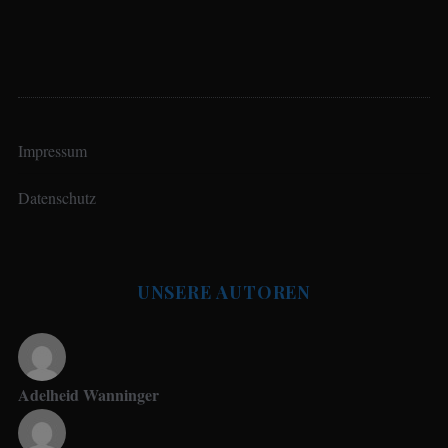
d
e
r
B
e
Impressum
i
t
Datenschutz
r
ä
g
UNSERE AUTOREN
e
Adelheid Wanninger