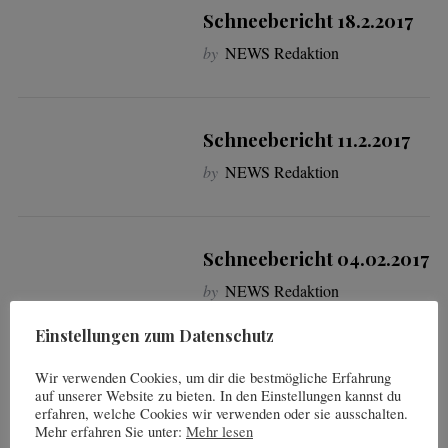
Schneebericht 18.2.2017
by
NEWS Redaktion
Schneebericht 11.2.2017
S
by
NEWS Redaktion
e
a
r
c
Schneebericht 04.02.2017
h
by
NEWS Redaktion
f
o
r
Einstellungen zum Datenschutz
:
Wir verwenden Cookies, um dir die bestmögliche Erfahrung
auf unserer Website zu bieten. In den Einstellungen kannst du
S
erfahren, welche Cookies wir verwenden oder sie ausschalten.
Mehr erfahren Sie unter:
Mehr lesen
e