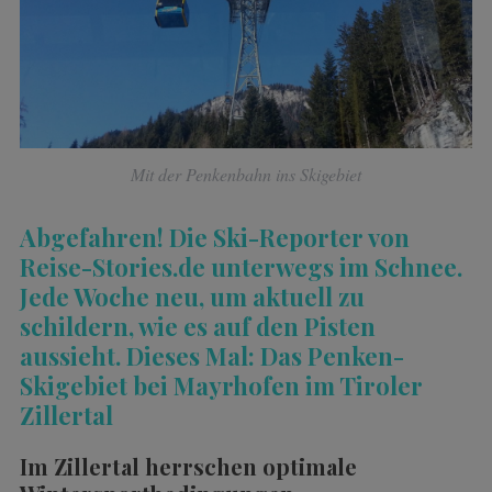
Mit der Penkenbahn ins Skigebiet
Abgefahren! Die Ski-Reporter von
Reise-Stories.de unterwegs im Schnee.
Jede Woche neu, um aktuell zu
schildern, wie es auf den Pisten
aussieht. Dieses Mal: Das Penken-
Skigebiet bei Mayrhofen im Tiroler
Zillertal
Im Zillertal herrschen optimale