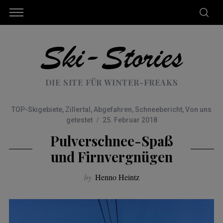
DIE SITE FÜR WINTER-FREAKS
TOP-Skigebiete
,
Zillertal
,
Abgefahren
,
Schneebericht
,
Von uns
getestet
25. Februar 2018
Pulverschnee-Spaß
und Firnvergnügen
by
Henno Heintz