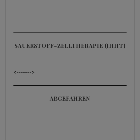
SAUERSTOFF-ZELLTHERAPIE (IHHT)
<----
---->
ABGEFAHREN
Videos
SKIFAHREN IM TIEFSCHNEE (POWDER) |