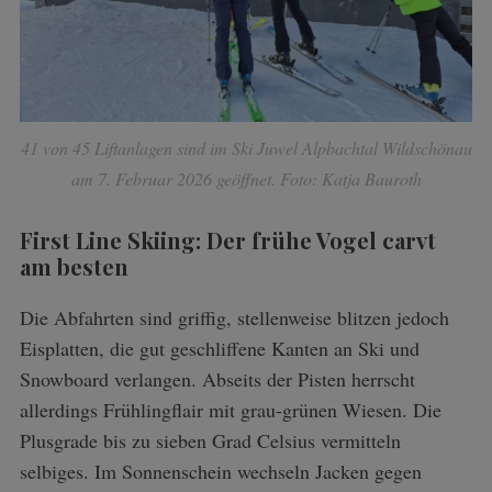
41 von 45 Liftanlagen sind im Ski Juwel Alpbachtal Wildschönau
am 7. Februar 2026 geöffnet. Foto: Katja Bauroth
First Line Skiing: Der frühe Vogel carvt
am besten
Die Abfahrten sind griffig, stellenweise blitzen jedoch
Eisplatten, die gut geschliffene Kanten an Ski und
Snowboard verlangen. Abseits der Pisten herrscht
allerdings Frühlingflair mit grau-grünen Wiesen. Die
Plusgrade bis zu sieben Grad Celsius vermitteln
selbiges. Im Sonnenschein wechseln Jacken gegen