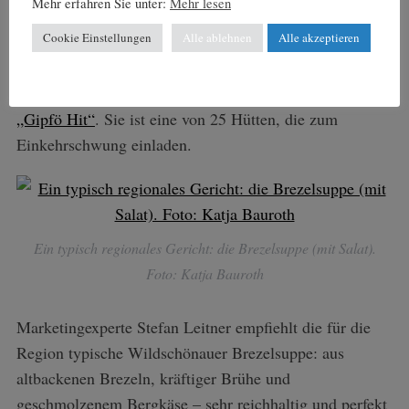
Mehr erfahren Sie unter:
Mehr lesen
nächsten Moment – mit der nächsten Piste – reißt es
Cookie Einstellungen
Alle ablehnen
Alle akzeptieren
wieder auf.
Am Schatzberg wartet die Sonnenterrasse der
Hütte
„Gipfö Hit“
. Sie ist eine von 25 Hütten, die zum
Einkehrschwung einladen.
Ein typisch regionales Gericht: die Brezelsuppe (mit Salat).
Foto: Katja Bauroth
Marketingexperte Stefan Leitner empfiehlt die für die
Region typische Wildschönauer Brezelsuppe: aus
altbackenen Brezeln, kräftiger Brühe und
geschmolzenem Bergkäse – sehr reichhaltig und perfekt