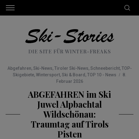
DIE SITE FÜR WINTER-FREAKS
Abgefahren
,
Ski-News
,
Tiroler Ski-News
,
Schneebericht
,
TOP-
Skigebiete
,
Wintersport
,
Ski & Board
,
TOP 10 - News
8.
Februar 2026
ABGEFAHREN im Ski
Juwel Alpbachtal
Wildschönau:
Traumtag auf Tirols
Pisten