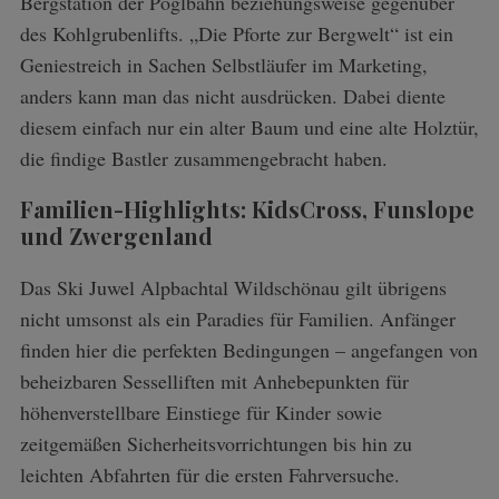
Bergstation der Pöglbahn beziehungsweise gegenüber
des Kohlgrubenlifts. „Die Pforte zur Bergwelt“ ist ein
Geniestreich in Sachen Selbstläufer im Marketing,
anders kann man das nicht ausdrücken. Dabei diente
diesem einfach nur ein alter Baum und eine alte Holztür,
die findige Bastler zusammengebracht haben.
Familien-Highlights: KidsCross, Funslope
und Zwergenland
S
e
a
Das Ski Juwel Alpbachtal Wildschönau gilt übrigens
r
nicht umsonst als ein Paradies für Familien. Anfänger
c
finden hier die perfekten Bedingungen – angefangen von
h
beheizbaren Sesselliften mit Anhebepunkten für
f
o
höhenverstellbare Einstiege für Kinder sowie
r
zeitgemäßen Sicherheitsvorrichtungen bis hin zu
:
leichten Abfahrten für die ersten Fahrversuche.