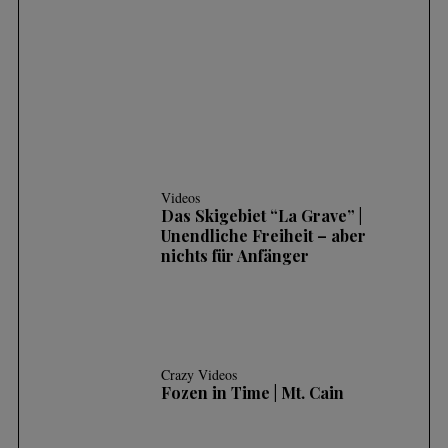
3 HÄUFIGE FEHLER UND WIE MAN SIE
KORRIGIERT
Videos
Das Skigebiet “La Grave” |
Unendliche Freiheit – aber
nichts für Anfänger
Crazy Videos
Fozen in Time | Mt. Cain