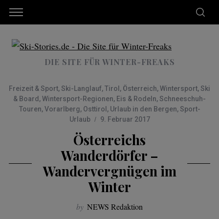
DIE SITE FÜR WINTER-FREAKS
Freizeit & Sport
,
Ski-Langlauf
,
Tirol
,
Österreich
,
Wintersport
,
Ski
& Board
,
Wintersport-Regionen
,
Eis & Rodeln
,
Schneeschuh-
Touren
,
Vorarlberg
,
Osttirol
,
Urlaub in den Bergen
,
Sport-
Urlaub
9. Februar 2017
Österreichs
Wanderdörfer –
Wandervergnügen im
Winter
by
NEWS Redaktion