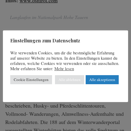
Infos:
www.osttirol.com
Langlaufen im Nationalpark Hohe Tauern
Das Winterwanderportal von Österreichs
Einstellungen zum Datenschutz
Wanderdörfern
Wir verwenden Cookies, um dir die bestmögliche Erfahrung
Auf dem Winterwanderportal von Österreichs
auf unserer Website zu bieten. In den Einstellungen kannst du
erfahren, welche Cookies wir verwenden oder sie ausschalten.
Wanderdörfern kann sich der User über sämtliche
Mehr erfahren Sie unter:
Mehr lesen
Winterspecials informieren und wird gleichzeitig mit
Cookie Einstellungen
Alle ablehnen
Alle akzeptieren
umfangreichen Informationen für den perfekten
Winterwanderurlaub versorgt. So sind dort
beispielsweise begleitete Schneeschuhwanderungen
beschrieben, Husky- und Pferdeschlittentouren,
Vollmond- Wanderungen, Almwellness-Aufenthalte und
Rodelabfahrten. Die 188 auf dem Winterwanderportal
vorgestellten Winterhütten bieten das volle Spektrum an