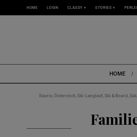
HOME
LOGIN
CLASSY +
STORIES +
PERLE
HOME
Rauris
,
Österreich
,
Ski-Langlauf
,
Ski & Board
,
Sal
Famili