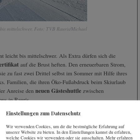
 bis mittelschwer. Foto: TVB Rauris/Michael
t leicht bis mittelschwer. Als Extra dürfen sich die
rtifikat
auf die Brust heften. Den erneuerbaren Strom,
ie zu fast zwei Drittel selbst im Sommer mit Hilfe ihres
ks. Familien, die ihren Öko-Fußabdruck beim Skiurlaub
neuen Gästeshuttle
der Anreise den
zwischen
us in Rauris.
Einstellungen zum Datenschutz
Wir verwenden Cookies, um dir die bestmögliche Erfahrung auf
unserer Website zu bieten. In den Einstellungen kannst du erfahren,
welche Cookies wir verwenden oder sie ausschalten. Mehr erfahren