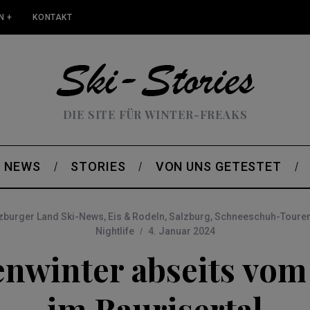
N +
KONTAKT
DIE SITE FÜR WINTER-FREAKS
NEWS
STORIES
VON UNS GETESTET
zburger Land Ski-News
,
Eis & Rodeln
,
Salzburg
,
Schneeschuh-Toure
Nightlife
4. Januar 2024
enwinter abseits vom
im Raurisertal