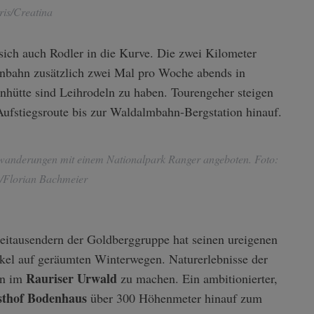
ris/Creatina
ich auch Rodler in die Kurve. Die zwei Kilometer
enbahn zusätzlich zwei Mal pro Woche abends in
nhütte sind Leihrodeln zu haben. Tourengeher steigen
ufstiegsroute bis zur Waldalmbahn-Bergstation hinauf.
wanderungen mit einem Nationalpark Ranger angeboten. Foto:
/Florian Bachmeier
reitausendern der Goldberggruppe hat seinen ureigenen
kel auf geräumten Winterwegen. Naturerlebnisse der
Rauriser Urwald
en im
zu machen. Ein ambitionierter,
sthof Bodenhaus
über 300 Höhenmeter hinauf zum