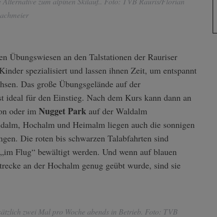
 Alternative zum alpinen Skilauf.. Foto: TVB Rauris/Florian
achmeier
en Übungswiesen an den Talstationen der Rauriser
nder spezialisiert und lassen ihnen Zeit, um entspannt
hsen. Das große Übungsgelände auf der
t ideal für den Einstieg. Nach dem Kurs kann dann an
Nugget Park
ion oder im
auf der Waldalm
aldalm, Hochalm und Heimalm liegen auch die sonnigen
gen. Die roten bis schwarzen Talabfahrten sind
 „im Flug“ bewältigt werden. Und wenn auf blauen
trecke an der Hochalm genug geübt wurde, sind sie
usätzlich zwei Mal pro Woche abends in Betrieb. Foto: TVB