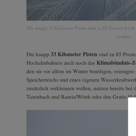
Die knapp 33 Kilometer Pisten sind zu 85 Prozent leicht
S
Gruber
e
a
r
33 Kilometer Pisten
Die knapp
sind zu 85 Prozen
c
Klimabündnis-Ze
Hochalmbahnen auch noch das
h
den sie vor allem im Winter benötigen, erzeugen s
f
o
Speicherteichs und eines eigenen Wasserkraftwer
r
zusätzlich verkleinern wollen, nutzen bereits bei 
:
Taxenbach und Rauris/Wörth oder den Gratis-Skib