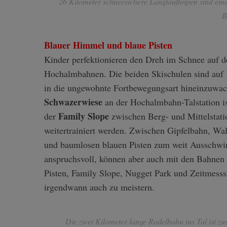
26 Kilometer schneesichere Langlaufloipen sind eine
B
Blauer Himmel und blaue Pisten
Kinder perfektionieren den Dreh im Schnee auf d
Hochalmbahnen. Die beiden Skischulen sind auf Ki
in die ungewohnte Fortbewegungsart hineinzuwac
Schwazerwiese
an der Hochalmbahn-Talstation is
Family Slope
der
zwischen Berg- und Mittelstat
weitertrainiert werden. Zwischen Gipfelbahn, W
und baumlosen blauen Pisten zum weit Ausschwin
anspruchsvoll, können aber auch mit den Bahnen
Pisten, Family Slope, Nugget Park und Zeitmesss
irgendwann auch zu meistern.
Die zwei Kilometer lange Rodelbahn ins Tal ist z