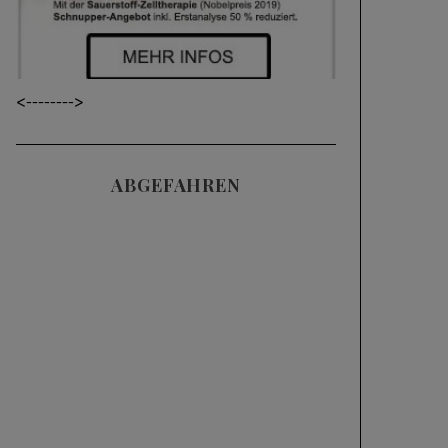
<----
---->
ABGEFAHREN
Videos
SKIFAHREN IM
TIEFSCHNEE (POWDER)
| 3 HÄUFIGE FEHLER
UND WIE MAN SIE
KORRIGIERT