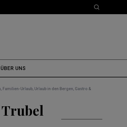
ÜBER UNS
n
,
Familien-Urlaub
,
Urlaub in den Bergen
,
Gastro &
 Trubel