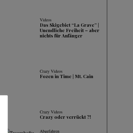
Videos
Das Skigebiet “La Grave” |
Unendliche Freiheit – aber
nichts für Anfänger
Crazy Videos
Fozen in Time | Mt. Cain
Crazy Videos
Crazy oder verrückt ?!
Abgefahren