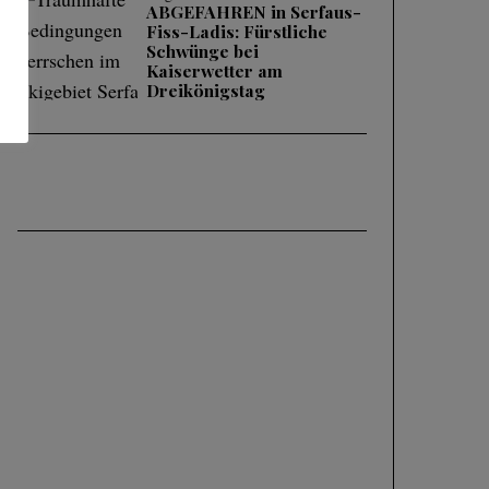
ABGEFAHREN in Serfaus-
Fiss-Ladis: Fürstliche
Schwünge bei
Kaiserwetter am
Dreikönigstag