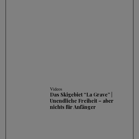
Videos
SKIFAHREN IM TIEFSCHNEE (POWDER) |
3 HÄUFIGE FEHLER UND WIE MAN SIE
KORRIGIERT
Videos
Das Skigebiet “La Grave” |
Unendliche Freiheit – aber
nichts für Anfänger