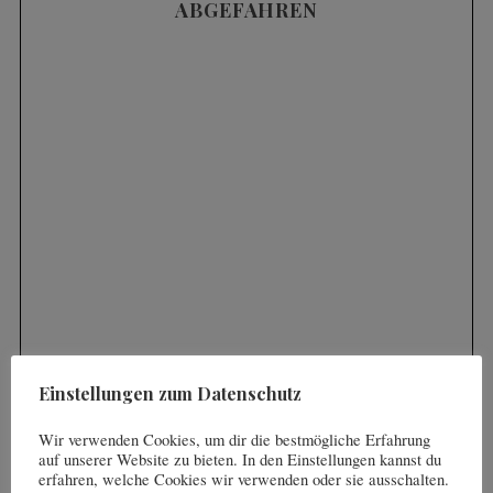
ABGEFAHREN
S
e
a
r
Videos
c
SKIFAHREN IM TIEFSCHNEE (POWDER) |
h
3 HÄUFIGE FEHLER UND WIE MAN SIE
f
KORRIGIERT
o
r
:
Videos
Das Skigebiet “La Grave” |
Einstellungen zum Datenschutz
Unendliche Freiheit – aber
nichts für Anfänger
Wir verwenden Cookies, um dir die bestmögliche Erfahrung
auf unserer Website zu bieten. In den Einstellungen kannst du
erfahren, welche Cookies wir verwenden oder sie ausschalten.