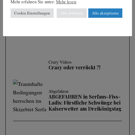
Mehr erfahren Sie unter:
Mehr lesen
Cookie Einstellungen
Alle ablehnen
Alle akzeptieren
Crazy Videos
Fozen in Time | Mt. Cain
Crazy Videos
Crazy oder verrückt ?!
Abgefahren
ABGEFAHREN in Serfaus-Fiss-
Ladis: Fürstliche Schwünge bei
Kaiserwetter am Dreikönigstag