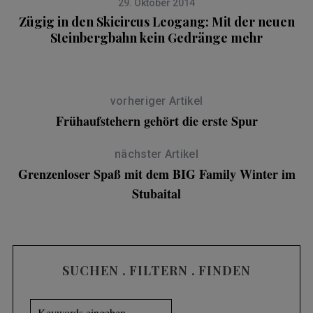
29. Oktober 2014
Zügig in den Skicircus Leogang: Mit der neuen
R
Steinbergbahn kein Gedränge mehr
vorheriger Artikel
S
Frühaufstehern gehört die erste Spur
e
a
nächster Artikel
r
c
Grenzenloser Spaß mit dem BIG Family Winter im
h
Stubaital
f
o
r
:
SUCHEN . FILTERN . FINDEN