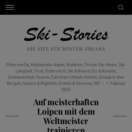
DIE SITE FÜR WINTER-FREAKS
PillerseeTal
,
Kitzbüheler Alpen
,
Biathlon
,
Tiroler Ski-News
,
Ski-
Langlauf
,
Tirol
,
Österreich
,
Ski & Board
,
Eis & Rodeln
,
Schneeschuh-Touren
,
Familien-Urlaub
,
Hotels
,
Urlaub in den
Bergen
,
Gastro & Nightlife
,
Events & Termine
,
VIP
1. Februar
2023
Auf meisterhaften
Loipen mit dem
Weltmeister
trainieren