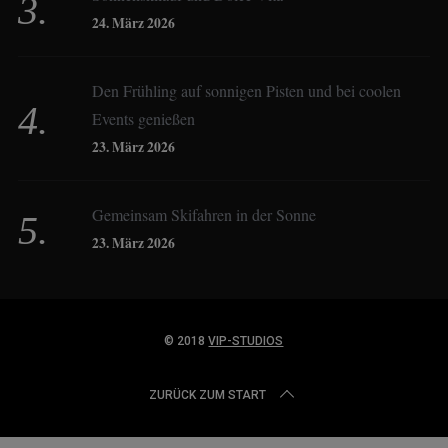
24. März 2026
Dagmar Gehm
Den Frühling auf sonnigen Pisten und bei coolen
Events genießen
Derk Hoberg
23. März 2026
Dominique Schroller
Gemeinsam Skifahren in der Sonne
23. März 2026
Eliane Droemer
© 2018
VIP-STUDIOS
Elsa Honecker
ZURÜCK ZUM START
Fred Fettner