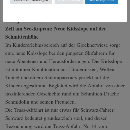
Rundumblicke auf das historische Zentrum Bad
Gasteins, den Wasserfall und die Hohen Tauern.
www.gastein.com
Zell am See-Kaprun: Neue Kidsslope auf der
Schmittenhöhe
Im Kindererlebnisbereich auf der Glocknerwiese sorgt
eine neue Kidsslope bei den jüngsten Skifahrern für
neue Abenteuer und Herausforderungen. Die Kidsslope
ist mit einer Kombination aus Hindernissen, Wellen,
Tunnel und einem Slalomparcours perfekt auf die
Kinder abgestimmt. Begleitet wird die Abfahrt von einer
faszinierenden Geschichte rund um Schmitten-Drache
Schmidolin und seinen Freunden.
Die Trass-Abfahrt ist nur etwas für Schwarz-Fahrer:
Schwarz bedeutet grundsätzlich steil, und dieser
Bezeichnung wird die Trass-Abfahrt Nr. 14 vom