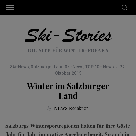
DIE SITE FÜR WINTER-FREAKS
Ski-News
,
Salzburger Land Ski-News
,
TOP 10 - News
22.
Oktober 2015
Winter im Salzburger
Land
by
NEWS Redaktion
Salzburgs Wintersportregionen halten für ihre Gäste
Jahr für Jahr innovative Angebote bereit. So auch in