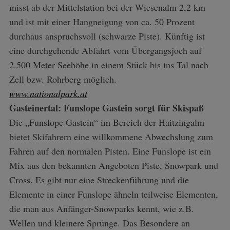
misst ab der Mittelstation bei der Wiesenalm 2,2 km
und ist mit einer Hangneigung von ca. 50 Prozent
durchaus anspruchsvoll (schwarze Piste). Künftig ist
eine durchgehende Abfahrt vom Übergangsjoch auf
2.500 Meter Seehöhe in einem Stück bis ins Tal nach
Zell bzw. Rohrberg möglich.
S
e
www.nationalpark.at
a
Gasteinertal: Funslope Gastein sorgt für Skispaß
r
Die „Funslope Gastein“ im Bereich der Haitzingalm
c
bietet Skifahrern eine willkommene Abwechslung zum
h
f
Fahren auf den normalen Pisten. Eine Funslope ist ein
o
Mix aus den bekannten Angeboten Piste, Snowpark und
r
Cross. Es gibt nur eine Streckenführung und die
:
Elemente in einer Funslope ähneln teilweise Elementen,
die man aus Anfänger-Snowparks kennt, wie z.B.
Wellen und kleinere Sprünge. Das Besondere an