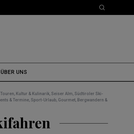
ÜBER UNS
Touren
,
Kultur & Kulinarik
,
Seiser Alm
,
Südtiroler Ski-
ents & Termine
,
Sport-Urlaub
,
Gourmet
,
Bergwandern &
kifahren