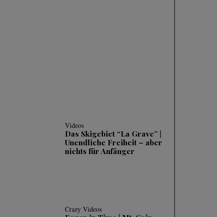
SKIFAHREN IM
TIEFSCHNEE (POWDER)
| 3 HÄUFIGE FEHLER
UND WIE MAN SIE
KORRIGIERT
Videos
Das Skigebiet “La Grave” |
Unendliche Freiheit – aber
nichts für Anfänger
Crazy Videos