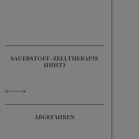
SAUERSTOFF-ZELLTHERAPIE
(IHHT)
<----
---->
ABGEFAHREN
Videos