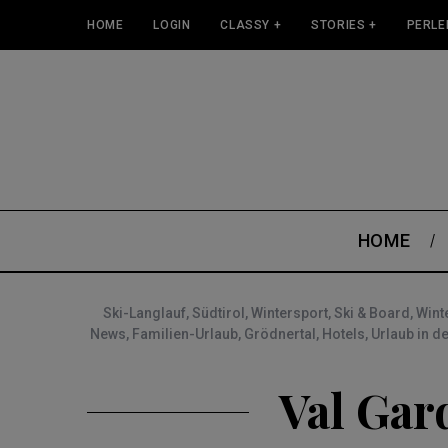
HOME
LOGIN
CLASSY +
STORIES +
PERLE
HOME
Ski-Langlauf
,
Südtirol
,
Wintersport
,
Ski & Board
,
Wint
News
,
Familien-Urlaub
,
Grödnertal
,
Hotels
,
Urlaub in d
Val Gar