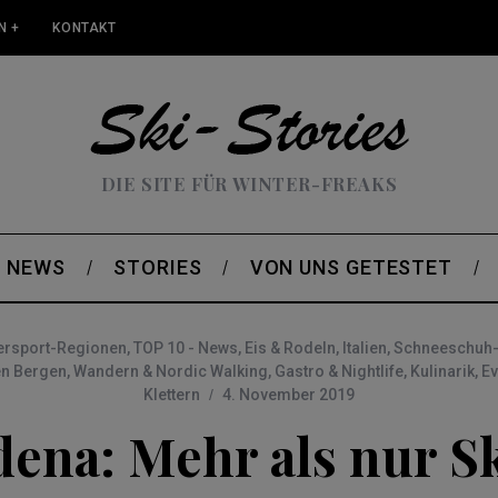
N +
KONTAKT
DIE SITE FÜR WINTER-FREAKS
NEWS
STORIES
VON UNS GETESTET
ersport-Regionen
,
TOP 10 - News
,
Eis & Rodeln
,
Italien
,
Schneeschuh-
en Bergen
,
Wandern & Nordic Walking
,
Gastro & Nightlife
,
Kulinarik
,
Ev
Klettern
4. November 2019
dena: Mehr als nur S