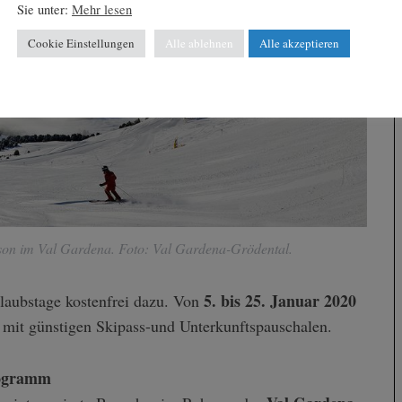
Sie unter:
Mehr lesen
Cookie Einstellungen
Alle ablehnen
Alle akzeptieren
ison im Val Gardena. Foto: Val Gardena-Grödental.
5. bis 25. Januar 2020
laubstage kostenfrei dazu. Von
mit günstigen Skipass-und Unterkunftspauschalen.
rogramm