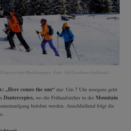
Schneeschuh-Wanderungen. Foto: Val Gardena-Grödental.
„Here comes the sun“
nkt
dar: Um 7 Uhr morgens geht
Dantercepies,
Mountain
on
wo die Frühaufsteher in der
Sonnenaufgang belohnt werden. Anschließend folgt die
e.
ächten“