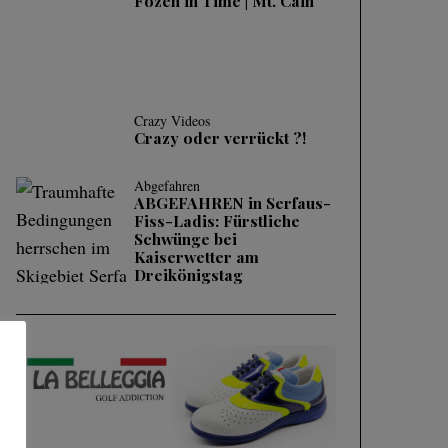
Fozen in Time | Mt. Cain
Crazy Videos
Crazy oder verrückt ?!
Abgefahren
ABGEFAHREN in Serfaus-
Fiss-Ladis: Fürstliche
Schwünge bei
Kaiserwetter am
Dreikönigstag