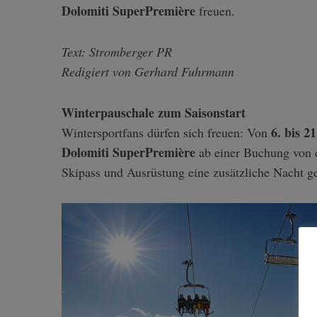
Dolomiti SuperPremière
freuen.
Text: Stromberger PR
Redigiert von Gerhard Fuhrmann
S
e
a
Winterpauschale zum Saisonstart
r
6. bis 2
Wintersportfans dürfen sich freuen: Von
c
Dolomiti SuperPremière
h
ab einer Buchung von d
f
Skipass und Ausrüstung eine zusätzliche Nacht g
o
r
: