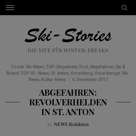
DIE SITE FÜR WINTER-FREAKS
Tiroler Ski-News
,
TOP-Skigebiete
,
Tirol
,
Abgefahren
,
Ski &
Board
,
TOP 10 - News
,
St. Anton
,
Vorarlberg
,
Vorarlberger Ski-
News
,
Kultur-News
4. Dezember 2017
ABGEFAHREN:
REVOLVERHELDEN
IN ST. ANTON
by
NEWS Redaktion