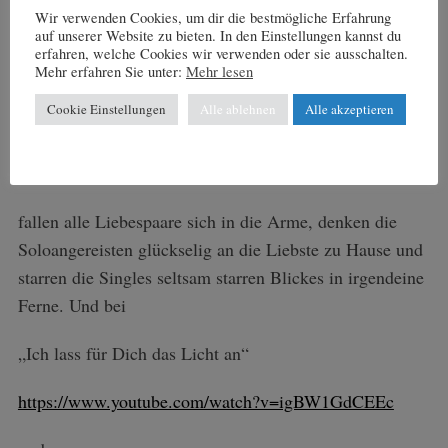
Wir verwenden Cookies, um dir die bestmögliche Erfahrung
auf unserer Website zu bieten. In den Einstellungen kannst du
erfahren, welche Cookies wir verwenden oder sie ausschalten.
Mehr erfahren Sie unter:
Mehr lesen
Cookie Einstellungen
Alle ablehnen
Alle akzeptieren
Bei „Halt Dich an mir fest“
https://www.youtube.com/watch?v=0H0cslNgrAc
fallen alle Liebespaare sich in die Arme, denken die
Soloangereisten glückselig an die Liebste zu Hause und
starren die Singles seltsam starren Blickes in irgendeine
Ferne. Und bei
„Ich lass für Dich das Licht an“
https://www.youtube.com/watch?v=igBW1GdCEEc