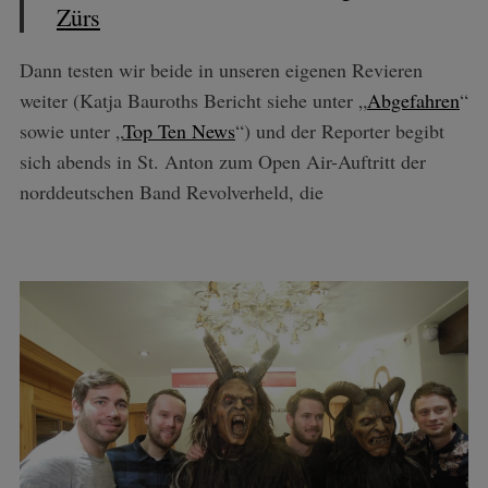
Zürs
Dann testen wir beide in unseren eigenen Revieren
weiter (Katja Bauroths Bericht siehe unter „
Abgefahren
“
sowie unter „
Top Ten News
“) und der Reporter begibt
sich abends in St. Anton zum Open Air-Auftritt der
norddeutschen Band Revolverheld, die
S
e
a
r
c
h
f
o
r
: