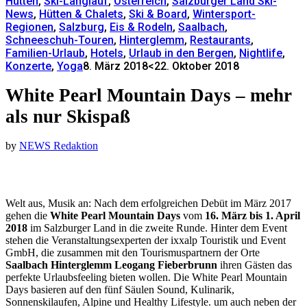
Hütten
,
Ski-Langlauf
,
Österreich
,
Salzburger Land Ski-
News
,
Hütten & Chalets
,
Ski & Board
,
Wintersport-
Regionen
,
Salzburg
,
Eis & Rodeln
,
Saalbach
,
Schneeschuh-Touren
,
Hinterglemm
,
Restaurants
,
Familien-Urlaub
,
Hotels
,
Urlaub in den Bergen
,
Nightlife
,
Konzerte
,
Yoga
8. März 2018
<22. Oktober 2018
White Pearl Mountain Days – mehr
als nur Skispaß
by
NEWS Redaktion
Welt aus, Musik an: Nach dem erfolgreichen Debüt im März 2017
gehen die
White Pearl Mountain Days
vom
16. März bis 1. April
2018
im Salzburger Land in die zweite Runde. Hinter dem Event
stehen die Veranstaltungsexperten der ixxalp Touristik und Event
GmbH, die zusammen mit den Tourismuspartnern der Orte
Saalbach Hinterglemm Leogang Fieberbrunn
ihren Gästen das
perfekte Urlaubsfeeling bieten wollen. Die White Pearl Mountain
Days basieren auf den fünf Säulen Sound, Kulinarik,
Sonnenskilaufen, Alpine und Healthy Lifestyle. um auch neben der