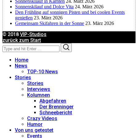
Christoph Schrahe
Sonnenskilauf in Kärnten
24. März 2026
Sonnenskilauf und Dolce Vita
24. März 2026
Den Frühling auf sonnigen Pisten und bei coolen Events
Constanze Buss
genießen
23. März 2026
Gemeinsam Skifahren in der Sonne
23. März 2026
Dagmar Gehm
© 2018
VIP-Studios
zurück zum Start
Search
Search
Derk Hoberg
for:
Home
Dominique Schroller
News
TOP-10 News
Stories
Eliane Droemer
Stories
Interviews
Kolumnen
Elsa Honecker
Abgefahren
Der Brenninger
Schneebericht
Fred Fettner
Crazy Videos
Humor
Georg Weindl
Von uns getestet
Events