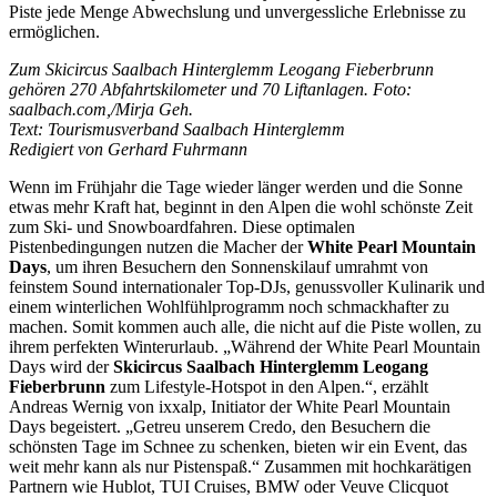
Piste jede Menge Abwechslung und unvergessliche Erlebnisse zu
ermöglichen.
Zum Skicircus Saalbach Hinterglemm Leogang Fieberbrunn
gehören 270 Abfahrtskilometer und 70 Liftanlagen. Foto:
saalbach.com,/Mirja Geh.
Text: Tourismusverband Saalbach Hinterglemm
Redigiert von Gerhard Fuhrmann
Wenn im Frühjahr die Tage wieder länger werden und die Sonne
etwas mehr Kraft hat, beginnt in den Alpen die wohl schönste Zeit
zum Ski- und Snowboardfahren. Diese optimalen
Pistenbedingungen nutzen die Macher der
White Pearl Mountain
Days
, um ihren Besuchern den Sonnenskilauf umrahmt von
feinstem Sound internationaler Top-DJs, genussvoller Kulinarik und
einem winterlichen Wohlfühlprogramm noch schmackhafter zu
machen. Somit kommen auch alle, die nicht auf die Piste wollen, zu
ihrem perfekten Winterurlaub. „Während der White Pearl Mountain
Days wird der
Skicircus Saalbach Hinterglemm Leogang
Fieberbrunn
zum Lifestyle-Hotspot in den Alpen.“, erzählt
Andreas Wernig von ixxalp, Initiator der White Pearl Mountain
Days begeistert. „Getreu unserem Credo, den Besuchern die
schönsten Tage im Schnee zu schenken, bieten wir ein Event, das
weit mehr kann als nur Pistenspaß.“ Zusammen mit hochkarätigen
Partnern wie Hublot, TUI Cruises, BMW oder Veuve Clicquot