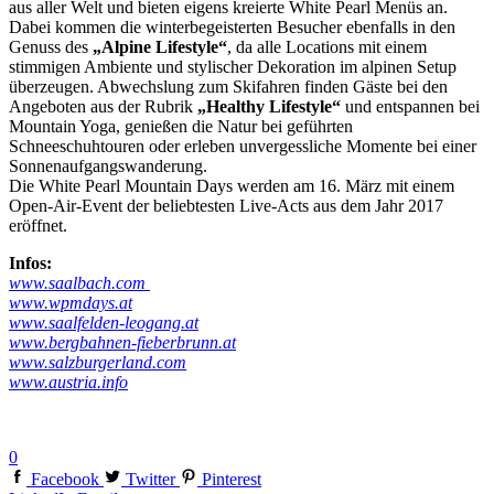
aus aller Welt und bieten eigens kreierte White Pearl Menüs an.
Dabei kommen die winterbegeisterten Besucher ebenfalls in den
Genuss des
„Alpine Lifestyle“
, da alle Locations mit einem
stimmigen Ambiente und stylischer Dekoration im alpinen Setup
überzeugen. Abwechslung zum Skifahren finden Gäste bei den
Angeboten aus der Rubrik
„Healthy Lifestyle“
und entspannen bei
Mountain Yoga, genießen die Natur bei geführten
Schneeschuhtouren oder erleben unvergessliche Momente bei einer
Sonnenaufgangswanderung.
Die White Pearl Mountain Days werden am 16. März mit einem
Open-Air-Event der beliebtesten Live-Acts aus dem Jahr 2017
eröffnet.
Infos:
www.saalbach.com
www.wpmdays.at
www.saalfelden-leogang.at
www.bergbahnen-fieberbrunn.at
www.salzburgerland.com
www.austria.info
0
Facebook
Twitter
Pinterest