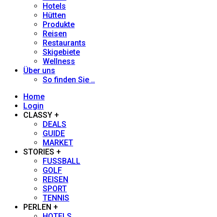
Hotels
Gerhard Fuhrmann
Hütten
Produkte
Reisen
Heidi Siefert
Restaurants
Skigebiete
Wellness
Heiner Sieger
Über uns
So finden Sie ..
Henno Heintz
Home
Login
Hans-Herbert Holzamer
CLASSY +
DEALS
GUIDE
Johanna Stöckl
MARKET
STORIES +
FUSSBALL
Jürgen Löhle
GOLF
REISEN
Jupp Suttner
SPORT
TENNIS
PERLEN +
Kathrin Thoma-Bregar
HOTELS