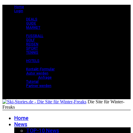
Home
Login
CLASSY +
DEALS
GUIDE
MARKET
STORIES +
FUSSBALL
GOLF
REISEN
SPORT
TENNIS
PERLEN +
HOTELS
KONTAKT
Kontakt-Formular
Autor werden
Anfrage
Tutorial
Partner werden
Die Site für Winter-
Freaks
Home
News
TOP-10 News