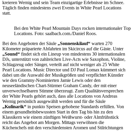
kreieren Wernig und sein Team einzigartige Erlebnisse im Schnee.
Täglich finden mindestens zwei Events in White Pearl Locations
statt.
Bei den White Pearl Mountain Days rocken internationaler Top-
Locations. Foto: saalbach.com./Daniel Roos.
Bei den Angeboten der Säule
„Sonnenskilauf“
warten 270
Kilometer präparierte Abfahrten im Skicircus auf die Gäste. Unter
„Sound“
findet sich ein Lineup von mindestens 30 internationalen
DJs, unterstützt von zahlreichen Live-Acts wie Saxophon, Violine,
Schlagzeug oder Sänger, verteilt auf nicht weniger als 25 White
Pearl Locations. Music Director und DJ Paul Lomax kümmert sich
dabei um die Auswahl der Musikgrößen und verpflichtet Künstler
wie den Grammy-Nominierten Jamie Lewis oder den
neuseeländischen Chart-Stürmer Graham Candy, der mit einer
unverwechselbaren Stimme überzeugt. Zum Qualitätsversprechen
der White Pearls gehört auch, dass alle Locations von Andreas
Wernig persönlich ausgewählt werden und für die Säule
„Kulinarik“
in punkto Speisen gehobene Standards erfüllen. Von
einem gesundheitsbewussten Start in den Tag bis hin zu den
Klassikern wie einem zünftigen Weißwurst- oder Almfrühstück
reicht das Angebot am Morgen. Mittags verwöhnen die
Küchenchefs mit den verschiedensten Aromen und Stilrichtungen