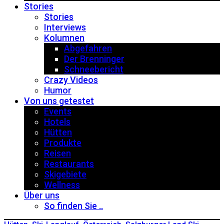
Stories
Stories
Interviews
Kolumnen
Abgefahren
Der Brenninger
Schneebericht
Crazy Videos
Humor
Von uns getestet
Events
Hotels
Hütten
Produkte
Reisen
Restaurants
Skigebiete
Wellness
Über uns
So finden Sie ..