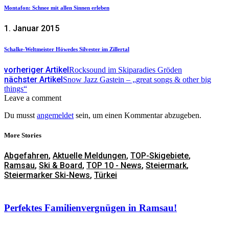
Montafon: Schnee mit allen Sinnen erleben
1. Januar 2015
Schalke-Weltmeister Höwedes Silvester im Zillertal
vorheriger Artikel
Rocksound im Skiparadies Gröden
nächster Artikel
Snow Jazz Gastein – „great songs & other big
things“
Leave a comment
Du musst
angemeldet
sein, um einen Kommentar abzugeben.
More Stories
Abgefahren
,
Aktuelle Meldungen
,
TOP-Skigebiete
,
Ramsau
,
Ski & Board
,
TOP 10 - News
,
Steiermark
,
Steiermarker Ski-News
,
Türkei
Perfektes Familienvergnügen in Ramsau!