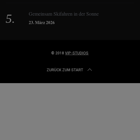
Dominique Schroller
Gemeinsam Skifahren in der Sonne
23. März 2026
Eliane Droemer
© 2018
VIP-STUDIOS
Elsa Honecker
ZURÜCK ZUM START
Fred Fettner
Georg Weindl
Gerhard Fuhrmann