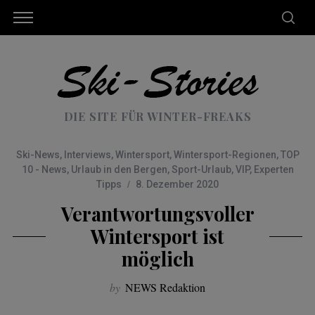
DIE SITE FÜR WINTER-FREAKS
Ski-News
,
Interviews
,
Wintersport
,
Wintersport-Regionen
,
TOP
10 - News
,
Urlaub in den Bergen
,
Sport-Urlaub
,
VIP
,
Experten
Tipps
8. Dezember 2020
Verantwortungsvoller
Wintersport ist
möglich
by
NEWS Redaktion