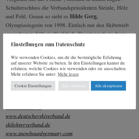
Schulterschluss die Verbandspräsidenten Steinle, Hölz
Hilde Gerg,
und Pohl. Genau so sieht es
Olympiasiegerin von 1998. Einfach nur den Skibetrieb
zu verbieten, hält sie für falsch. Damit werde in ihren
Augen die Verantwortlichen der Chance beraubt, die
Einstellungen zum Datenschutz
Konzepte dem Praxistest zu unterziehen.
Wir verwenden Cookies, um dir die bestmögliche Erfahrung
auf unserer Website zu bieten. In den Einstellungen kannst du
Alle aktuellen Covid-19 Wintersport-Infos unter
erfahren, welche Cookies wir verwenden oder sie ausschalten.
www.stiftung.ski/covid19/uebersicht/
Mehr erfahren Sie unter:
Mehr lesen
Cookie Einstellungen
Alle ablehnen
Alle akzeptieren
Weitere Infos:
www.deinwinterdeinsport.de
www.toctoc.info
www.deutscherskiverband.de
skilehrerverband.de
www.snowboardgermany.com