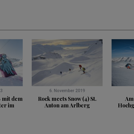
23
6. November 2019
ß mit dem
Rock meets Snow (4) St.
Am 
ter im
Anton am Arlberg
Hochg