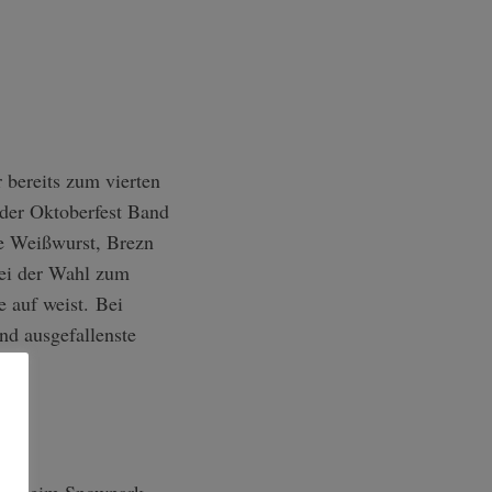
bereits zum vierten
 der Oktoberfest Band
e Weißwurst, Brezn
Bei der Wahl zum
 auf weist. Bei
nd ausgefallenste