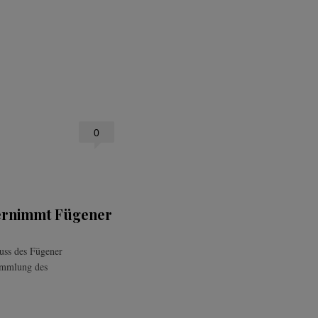
0
ernimmt Fügener
uss des Fügener
ammlung des