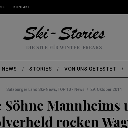
N +
KONTAKT
DIE SITE FÜR WINTER-FREAKS
NEWS
STORIES
VON UNS GETESTET
Salzburger Land Ski-News
,
TOP 10 - News
29. Oktober 2014
e Söhne Mannheims 
lverheld rocken Wag