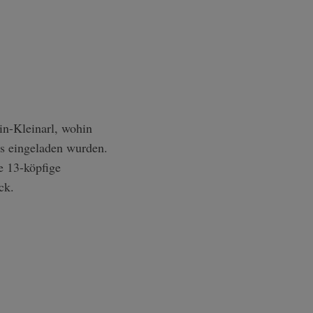
n-Kleinarl, wohin
s eingeladen wurden.
e 13-köpfige
ck.