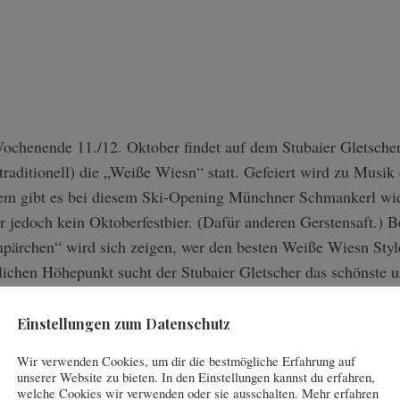
chenende 11./12. Oktober findet auf dem Stubaier Gletscher 
 traditionell) die „Weiße Wiesn“ statt. Gefeiert wird zu Musik
em gibt es bei diesem Ski-Opening Münchner Schmankerl wi
er jedoch kein Oktoberfestbier. (Dafür anderen Gerstensaft.) 
npärchen“ wird sich zeigen, wer den besten Weiße Wiesn Style
ichen Höhepunkt sucht der Stubaier Gletscher das schönste u
nee.
Einstellungen zum Datenschutz
Wir verwenden Cookies, um dir die bestmögliche Erfahrung auf
unserer Website zu bieten. In den Einstellungen kannst du erfahren,
welche Cookies wir verwenden oder sie ausschalten. Mehr erfahren