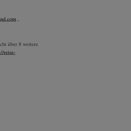
and.com
,
cht über 8 weitere
://reise-