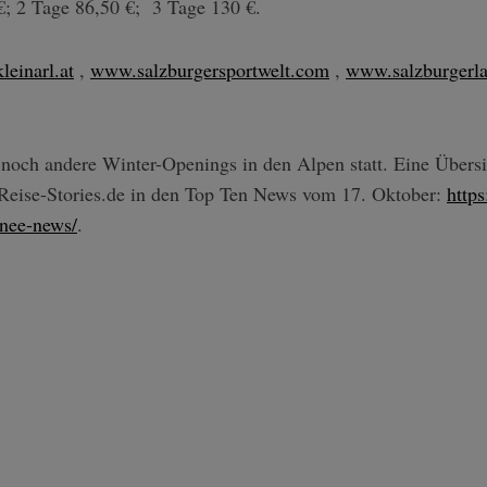
; 2 Tage 86,50 €; 3 Tage 130 €.
einarl.at
,
www.salzburgersportwelt.com
,
www.salzburgerl
 noch andere Winter-Openings in den Alpen statt. Eine Übersi
 Reise-Stories.de in den Top Ten News vom 17. Oktober:
https
hnee-news/
.