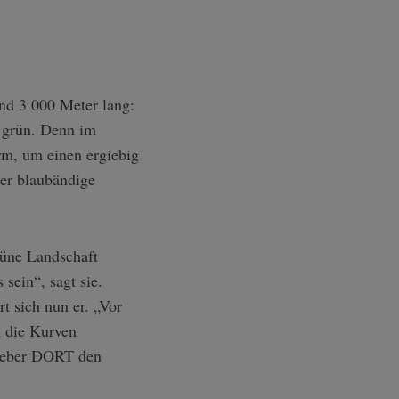
nd 3 000 Meter lang:
 grün. Denn im
arm, um einen ergiebig
er blaubändige
rüne Landschaft
sein“, sagt sie.
t sich nun er. „Vor
m die Kurven
lieber DORT den