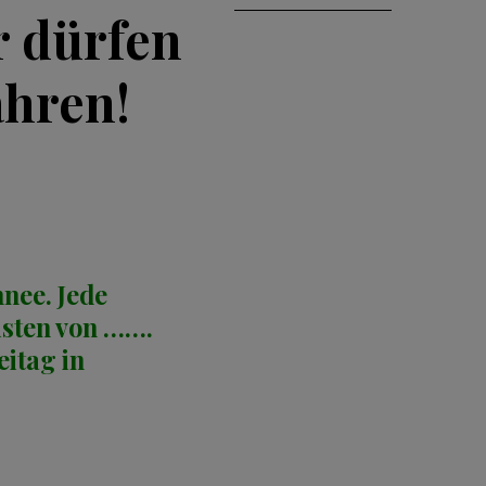
r dürfen
ahren!
nee. Jede
isten von …….
eitag in