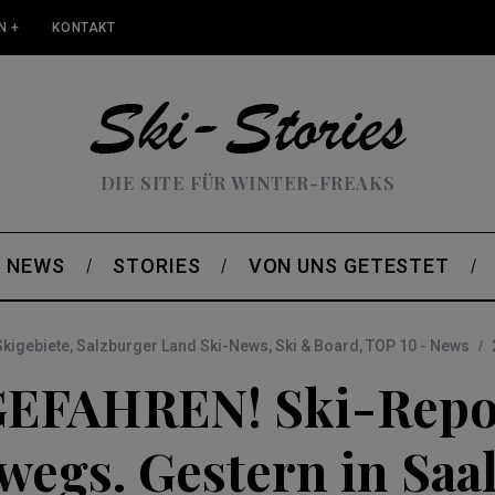
N +
KONTAKT
DIE SITE FÜR WINTER-FREAKS
NEWS
STORIES
VON UNS GETESTET
kigebiete
,
Salzburger Land Ski-News
,
Ski & Board
,
TOP 10 - News
EFAHREN! Ski-Repo
wegs. Gestern in Saa