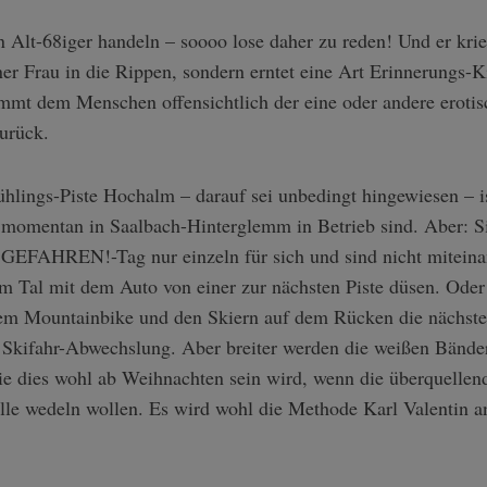
 Alt-68iger handeln – soooo lose daher zu reden! Und er kri
r Frau in die Rippen, sondern erntet eine Art Erinnerungs-
ommt dem Menschen offensichtlich der eine oder andere eroti
zurück.
hlings-Piste Hochalm – darauf sei unbedingt hingewiesen – is
e momentan in Saalbach-Hinterglemm in Betrieb sind. Aber: Si
GEFAHREN!-Tag nur einzeln für sich und sind nicht mitein
im Tal mit dem Auto von einer zur nächsten Piste düsen. Oder
 Mountainbike und den Skiern auf dem Rücken die nächste 
 Skifahr-Abwechslung. Aber breiter werden die weißen Bänder
ie dies wohl ab Weihnachten sein wird, wenn die überquelle
alle wedeln wollen. Es wird wohl die Methode Karl Valentin