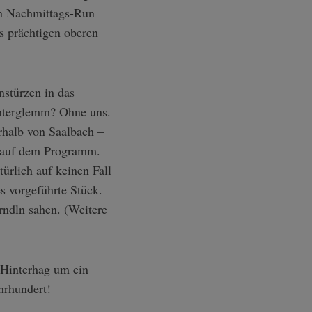
nen Nachmittags-Run
s prächtigen oberen
nstürzen in das
nterglemm? Ohne uns.
halb von Saalbach –
 auf dem Programm.
ürlich auf keinen Fall
s vorgeführte Stück.
rndln sahen. (Weitere
m Hinterhag um ein
hrhundert!