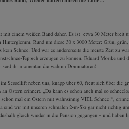
 blaues Band, Wieder flattern durch die Lüfte…“
 mit einem weißen Band daher. Es ist etwa 30 Meter breit u
n Hinterglemm. Rund um diese 30 x 3000 Meter: Grün, grün,
ils kein Schnee. Und war es andererseits die meiste Zeit zu w
unstschnee-Teppich erzeugen zu können. Eduard Mörike und d
er seid ihr momentan die wahren Dominatoren!
im Sessellift neben uns, knapp über 60, freut sich über die g
 an Ostern erinnert. „Da kann es schon auch mal so schneelos 
 schon mal ein Ostern mit wahnsinnig VIEL Schnee!“, erinner
a sind wir mit unseren schmalen 2-m-Ski gar nicht richtig u
eshalb gleich wieder in die Pension gegangen – und haben 
“