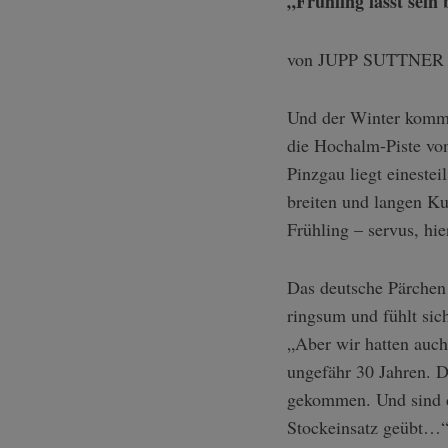
„Frühling lässt sein
von JUPP SUTTNER
Und der Winter kommt
die Hochalm-Piste vo
Pinzgau liegt eineste
breiten und langen K
Frühling – servus, hi
Das deutsche Pärchen 
ringsum und fühlt sich
„Aber wir hatten auch
ungefähr 30 Jahren. D
gekommen. Und sind d
Stockeinsatz geübt…