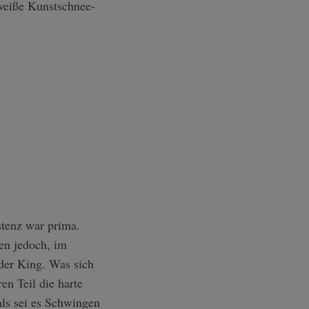
weiße Kunstschnee-
stenz war prima.
en jedoch, im
 der King. Was sich
en Teil die harte
als sei es Schwingen