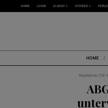
HOME
LOGIN
CLASSY +
STORIES +
PERLE
HOME
Abgefahren
,
TOP-S
ABG
unter