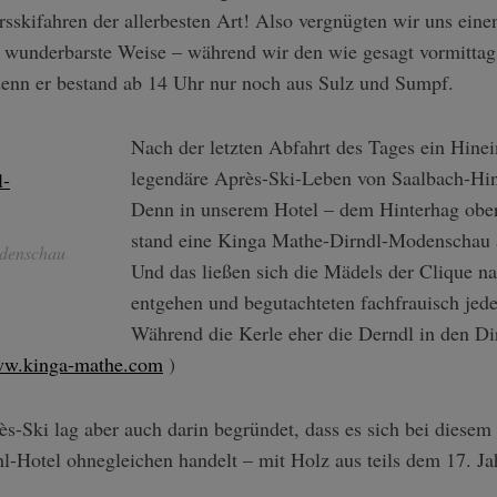
rsskifahren der allerbesten Art! Also vergnügten wir uns ei
 wunderbarste Weise – während wir den wie gesagt vormittag
 denn er bestand ab 14 Uhr nur noch aus Sulz und Sumpf.
Nach der letzten Abfahrt des Tages ein Hinei
legendäre Après-Ski-Leben von Saalbach-Hi
Denn in unserem Hotel – dem Hinterhag ober
stand eine Kinga Mathe-Dirndl-Modenschau
denschau
Und das ließen sich die Mädels der Clique nat
entgehen und begutachteten fachfrauisch jede
Während die Kerle eher die Derndl in den Di
w.kinga-mathe.com
)
ès-Ski lag aber auch darin begründet, dass es sich bei diese
-Hotel ohnegleichen handelt – mit Holz aus teils dem 17. Ja