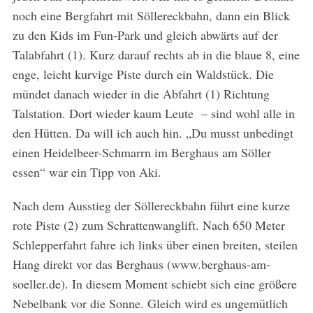
noch eine Bergfahrt mit Söllereckbahn, dann ein Blick
zu den Kids im Fun-Park und gleich abwärts auf der
Talabfahrt (1). Kurz darauf rechts ab in die blaue 8, eine
enge, leicht kurvige Piste durch ein Waldstück. Die
S
mündet danach wieder in die Abfahrt (1) Richtung
e
Talstation. Dort wieder kaum Leute – sind wohl alle in
a
den Hütten. Da will ich auch hin. „Du musst unbedingt
r
c
einen Heidelbeer-Schmarrn im Berghaus am Söller
h
essen“ war ein Tipp von Aki.
f
o
Nach dem Ausstieg der Söllereckbahn führt eine kurze
r
rote Piste (2) zum Schrattenwanglift. Nach 650 Meter
:
Schlepperfahrt fahre ich links über einen breiten, steilen
Hang direkt vor das Berghaus (www.berghaus-am-
soeller.de). In diesem Moment schiebt sich eine größere
Nebelbank vor die Sonne. Gleich wird es ungemütlich