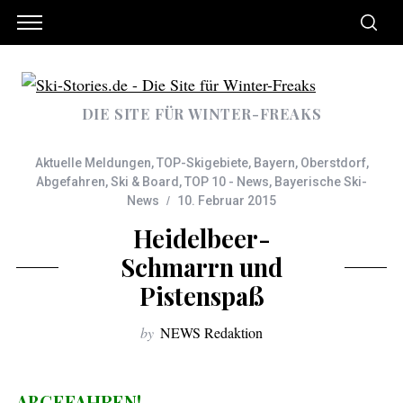
DIE SITE FÜR WINTER-FREAKS
Aktuelle Meldungen
,
TOP-Skigebiete
,
Bayern
,
Oberstdorf
,
Abgefahren
,
Ski & Board
,
TOP 10 - News
,
Bayerische Ski-
News
10. Februar 2015
Heidelbeer-
Schmarrn und
Pistenspaß
by
NEWS Redaktion
ABGEFAHREN!