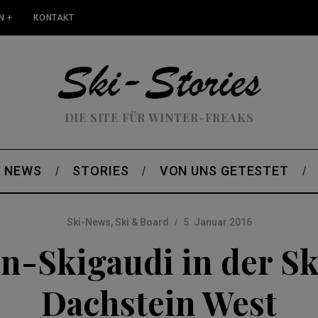
N +
KONTAKT
DIE SITE FÜR WINTER-FREAKS
NEWS
STORIES
VON UNS GETESTET
Ski-News
,
Ski & Board
5. Januar 2016
n-Skigaudi in der S
Dachstein West