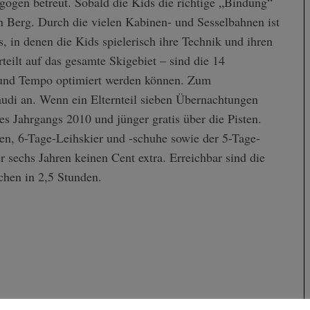
gogen betreut. Sobald die Kids die richtige „Bindung“
n Berg. Durch die vielen Kabinen- und Sesselbahnen ist
 in denen die Kids spielerisch ihre Technik und ihren
teilt auf das gesamte Skigebiet – sind die 14
 und Tempo optimiert werden können. Zum
audi
an. Wenn ein Elternteil sieben Übernachtungen
des Jahrgangs 2010 und jünger gratis über die Pisten.
en,
6-Tage-Leihskier und -schuhe
sowie der
5-Tage-
 sechs Jahren keinen Cent extra. Erreichbar sind die
hen in 2,5 Stunden.