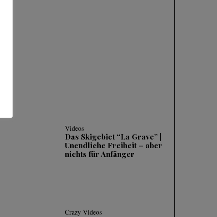
SKIFAHREN IM
TIEFSCHNEE (POWDER)
| 3 HÄUFIGE FEHLER
UND WIE MAN SIE
KORRIGIERT
Videos
Das Skigebiet “La Grave” |
Unendliche Freiheit – aber
nichts für Anfänger
Crazy Videos