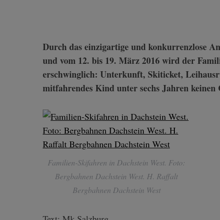
Durch das einzigartige und konkurrenzlose Angebot „Kinder-Skigaudi“ vom 9. bis 16. Januar 2016
und vom 12. bis 19. März 2016 wird der Famili
erschwinglich: Unterkunft, Skiticket, Leihaus
mitfahrendes Kind unter sechs Jahren keinen 
Familien-Skifahren in Dachstein West. Foto:
Bergbahnen Dachstein West. H. Raffalt
Bergbahnen Dachstein West
Text: Mk Salzburg