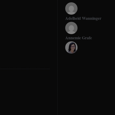
Adelheid Wanninger
Annemie Grafe
Antje Seeling
Beate Hitzler
Birgit Werner