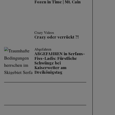
Fozen in Time | Mt. Cain
Crazy Videos
Crazy oder verrückt ?!
Abgefahren
ABGEFAHREN in Serfaus-
Fiss-Ladis: Fürstliche
Schwünge bei
Kaiserwetter am
Dreikönigstag