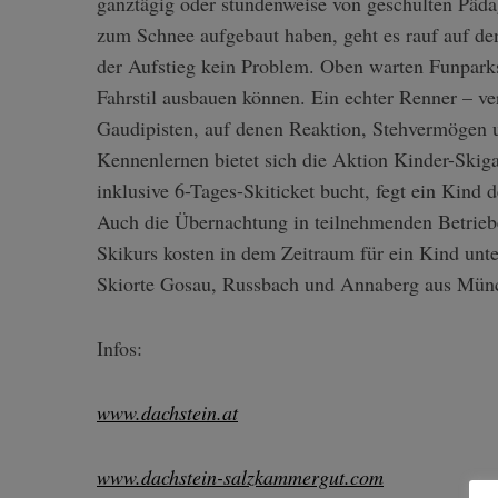
ganztägig oder stundenweise von geschulten Päda
zum Schnee aufgebaut haben, geht es rauf auf de
der Aufstieg kein Problem. Oben warten Funparks,
Fahrstil ausbauen können. Ein echter Renner – ver
Gaudipisten, auf denen Reaktion, Stehvermögen
Kennenlernen bietet sich die Aktion Kinder-Skig
inklusive 6-Tages-Skiticket bucht, fegt ein Kind 
Auch die Übernachtung
in teilnehmenden Betrieb
Skikurs kosten in dem Zeitraum für ein Kind unter
Skiorte
Gosau, Russbach und Annaberg
aus Münc
S
e
a
Infos:
r
c
www.dachstein.at
h
f
o
www.dachstein-salzkammergut.com
r