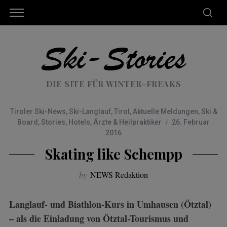
DIE SITE FÜR WINTER-FREAKS
Tiroler Ski-News
,
Ski-Langlauf
,
Tirol
,
Aktuelle Meldungen
,
Ski &
Board
,
Stories
,
Hotels
,
Ärzte & Heilpraktiker
26. Februar
2016
Skating like Schempp
by
NEWS Redaktion
Langlauf- und Biathlon-Kurs in Umhausen (Ötztal)
– als die Einladung von Ötztal-Tourismus und