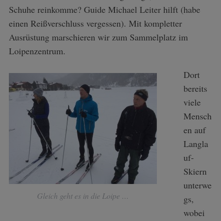
Schuhe reinkomme? Guide Michael Leiter hilft (habe
einen Reißverschluss vergessen). Mit kompletter
Ausrüstung marschieren wir zum Sammelplatz im
Loipenzentrum.
Dort
bereits
viele
Mensch
en auf
Langla
uf-
Skiern
unterwe
Gleich geht es in die Loipe …
gs,
wobei