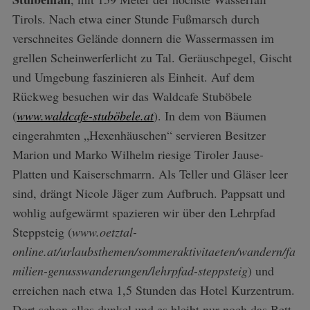
Tirols. Nach etwa einer Stunde Fußmarsch durch
verschneites Gelände donnern die Wassermassen im
grellen Scheinwerferlicht zu Tal. Geräuschpegel, Gischt
und Umgebung faszinieren als Einheit. Auf dem
Rückweg besuchen wir das Waldcafe Stuböbele
(
www.waldcafe-stuböbele.at
). In dem von Bäumen
eingerahmten „Hexenhäuschen“ servieren Besitzer
Marion und Marko Wilhelm riesige Tiroler Jause-
Platten und Kaiserschmarrn. Als Teller und Gläser leer
sind, drängt Nicole Jäger zum Aufbruch. Pappsatt und
wohlig aufgewärmt spazieren wir über den Lehrpfad
Steppsteig (
www.oetztal-
online.at/urlaubsthemen/sommeraktivitaeten/wandern/fa
milien-genusswanderungen/lehrpfad-steppsteig
) und
erreichen nach etwa 1,5 Stunden das Hotel Kurzentrum.
Dort schon alles dunkel und es bleibt nur noch das Bett.