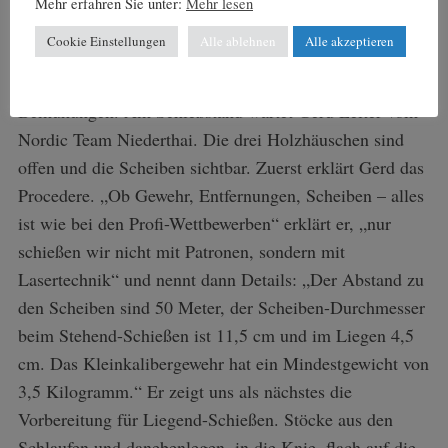
Mehr erfahren Sie unter:
Mehr lesen
wieder bewältigt werden. Nur nicht zu sehr verausgaben
Cookie Einstellungen
Alle ablehnen
Alle akzeptieren
und die Bretter gleiten lassen. Michael lässt uns nicht
aus den Augen, kritisiert und lobt zugleich unsere
Bemühungen. Am Schießstand wartet Gerd Leiter vom
Nordic Team Niederthai. Die drei Holzhäuschen sind
offen und die Scheiben sichtbar. Zuerst erklärt Gerd das
Procedere. „Ob Gewehr, Entfernungen, Scheiben – alles
ist wie bei den Profi-Wettbewerben“ erklärt er, „nur
schießen wir nicht mit Patronen, sondern mit
Lasertechnik“ und nennt dann Details: „Der Abstand zu
den Scheiben sind 50 Meter, der Scheiben-Durchmesser
beim Stehend-Schießen ist 11,5 cm und im Liegen 4,5
cm. Das Kleinkalibergewehr hat ein Mindestgewicht von
3,5 Kilogramm.“ Er zeigt uns als nächstes die
Vorbereitung für Liegend-Schießen. Stöcke aus den
Schlaufen und danebenlegen, in die Knie, flach auf die