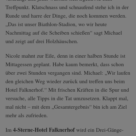
Treffpunkt. Klatschnass und schnaufend stehe ich in der
Runde und harre der Dinge, die noch kommen werden.
„Das ist unser Biathlon-Stadion, wo wir heute
Nachmittag auf die Scheiben schießen“ sagt Michael
und zeigt auf drei Holzhäuschen.
Nicole mahnt zur Eile, denn in einer halben Stunde ist
S
Mittagessen geplant. Habe kaum bemerkt, dass schon
e
über zwei Stunden vergangen sind. Michael: „Wir laufen
a
den gleichen Weg wieder zurück und treffen uns beim
r
Hotel Falknerhof.“ Mit frischen Kräften in die Spur und
c
h
versuche, alle Tipps in die Tat umzusetzen. Klappt mal,
f
mal nicht – mit dem „Gesamtergebnis“ bin ich am Ziel
o
mehr als zufrieden.
r
:
4-Sterne-Hotel Falknerhof
Im
wird ein Drei-Gänge-