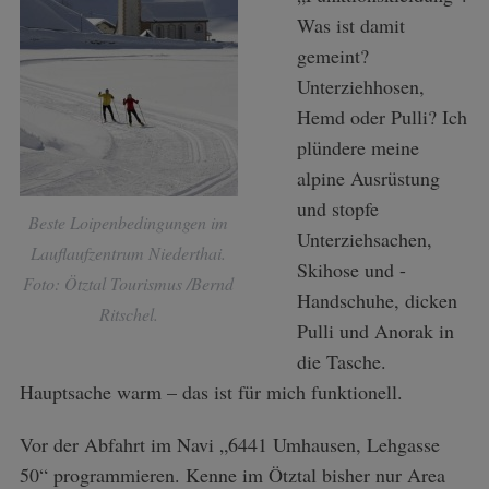
Was ist damit
gemeint?
Unterziehhosen,
Hemd oder Pulli? Ich
plündere meine
alpine Ausrüstung
und stopfe
Beste Loipenbedingungen im
Unterziehsachen,
Lauflaufzentrum Niederthai.
Skihose und -
Foto: Ötztal Tourismus /Bernd
Handschuhe, dicken
Ritschel.
Pulli und Anorak in
die Tasche.
Hauptsache warm – das ist für mich funktionell.
Vor der Abfahrt im Navi „6441 Umhausen, Lehgasse
50“ programmieren. Kenne im Ötztal bisher nur Area