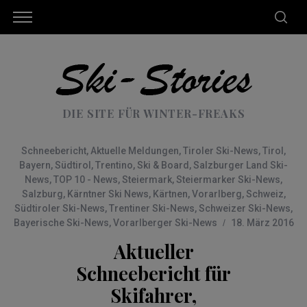
DIE SITE FÜR WINTER-FREAKS
Schneebericht
,
Aktuelle Meldungen
,
Tiroler Ski-News
,
Tirol
,
Bayern
,
Südtirol
,
Trentino
,
Ski & Board
,
Salzburger Land Ski-
News
,
TOP 10 - News
,
Steiermark
,
Steiermarker Ski-News
,
Salzburg
,
Kärntner Ski News
,
Kärtnen
,
Vorarlberg
,
Schweiz
,
Südtiroler Ski-News
,
Trentiner Ski-News
,
Schweizer Ski-News
,
Bayerische Ski-News
,
Vorarlberger Ski-News
18. März 2016
Aktueller
Schneebericht für
Skifahrer,