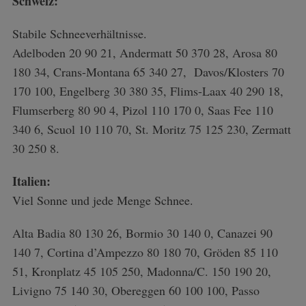
Schweiz:
Stabile Schneeverhältnisse.
S
Adelboden 20 90 21, Andermatt 50 370 28, Arosa 80
e
a
180 34, Crans-Montana 65 340 27, Davos/Klosters 70
r
170 100, Engelberg 30 380 35, Flims-Laax 40 290 18,
c
Flumserberg 80 90 4, Pizol 110 170 0, Saas Fee 110
h
340 6, Scuol 10 110 70, St. Moritz 75 125 230, Zermatt
f
o
30 250 8.
r
:
Italien:
Viel Sonne und jede Menge Schnee.
Alta Badia 80 130 26, Bormio 30 140 0, Canazei 90
140 7, Cortina d’Ampezzo 80 180 70, Gröden 85 110
51, Kronplatz 45 105 250, Madonna/C. 150 190 20,
Livigno 75 140 30, Obereggen 60 100 100, Passo