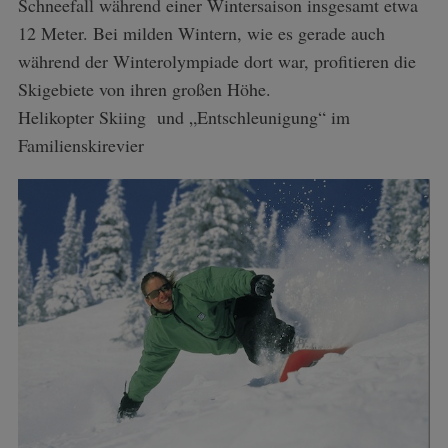
Schneefall während einer Wintersaison insgesamt etwa
a
r
12 Meter. Bei milden Wintern, wie es gerade auch
c
während der Winterolympiade dort war, profitieren die
h
Skigebiete von ihren großen Höhe.
f
Helikopter Skiing und „Entschleunigung“ im
o
r
Familienskirevier
: