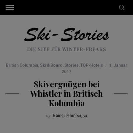
DIE SITE FÜR WINTER-FREAKS
British Columbia
,
Ski & Board
,
Stories
,
TOP-Hotels
1. Januar
2017
Skivergnügen bei
Whistler in Britisch
Kolumbia
by
Rainer Hamberger