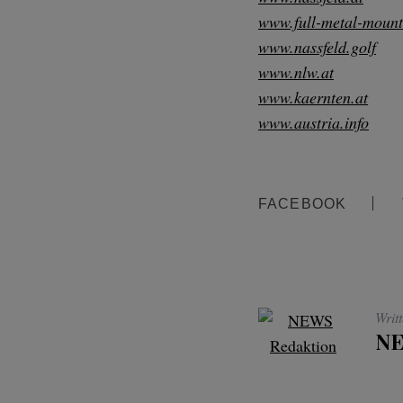
www.full-metal-moun
www.nassfeld.golf
www.nlw.at
www.kaernten.at
www.austria.info
FACEBOOK
Writ
NE