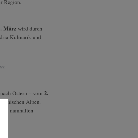
er Region.
4. März
wird durch
dria Kulinarik und
et.
2.
ch nach Ostern – vom
 Karnischen Alpen.
. Mit namhaften