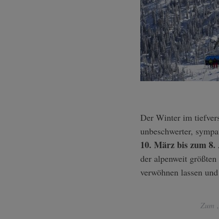
Der Winter im tiefverschneiten alpinen Süden ist erstaunlich anders: strahlender, sonniger, charmanter,
unbeschwerter, sympat
10. März bis zum 8. 
der alpenweit größten
verwöhnen lassen und 
Zum „