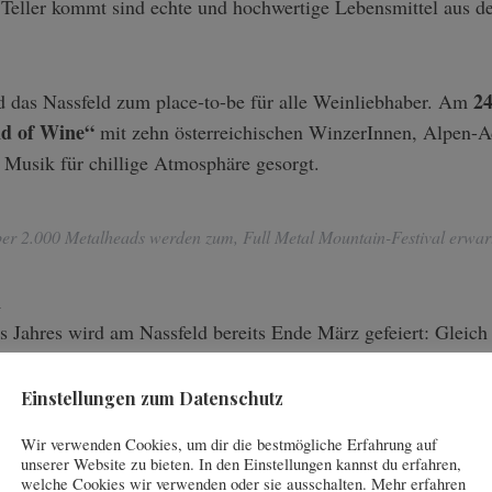
e Teller kommt sind echte und hochwertige Lebensmittel aus d
2
 das Nassfeld zum place-to-be für alle Weinliebhaber. Am
d of Wine“
mit zehn österreichischen WinzerInnen, Alpen-A
r Musik für chillige Atmosphäre gesorgt.
er 2.000 Metalheads werden zum, Full Metal Mountain-Festival erwart
n
es Jahres wird am Nassfeld bereits Ende März gefeiert: Glei
bt’s zum dritten Mal den härtesten Après-Ski Europas in den
rt das Skigebiet über 2.000 Metalheads aus der ganzen Welt
Einstellungen zum Datenschutz
und natürlich Wintersport in all seinen Facetten.
Wir verwenden Cookies, um dir die bestmögliche Erfahrung auf
unserer Website zu bieten. In den Einstellungen kannst du erfahren,
welche Cookies wir verwenden oder sie ausschalten. Mehr erfahren