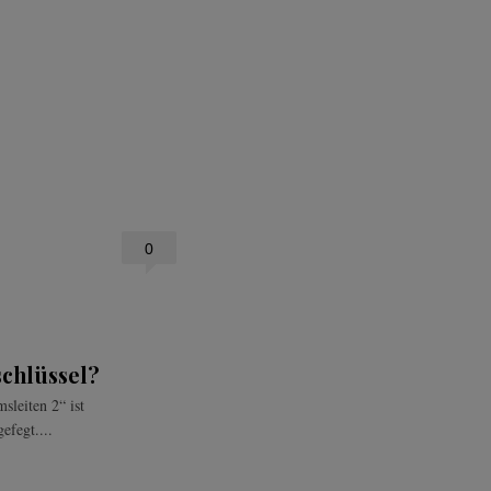
0
schlüssel?
leiten 2“ ist
efegt....