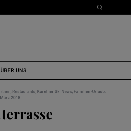
ÜBER UNS
rtnen
,
Restaurants
,
Kärntner Ski News
,
Familien-Urlaub
,
 März 2018
nterrasse