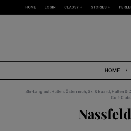
HOME
LOGIN
CLASSY +
STORIES +
PERLE
HOME
Ski-Langlauf
,
Hütten
,
Österreich
,
Ski & Board
,
Hütten & 
Golf-Club
Nassfeld