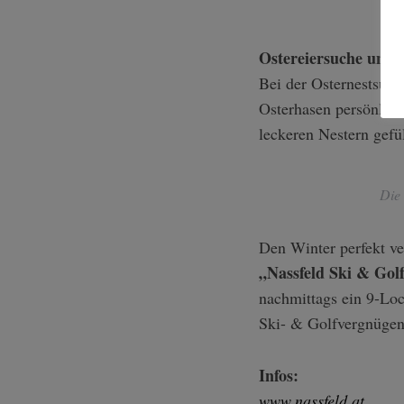
Ostereiersuche und 
Bei der Osternestsuch
Osterhasen persönlich 
leckeren Nestern gefül
Die
Den Winter perfekt v
„Nassfeld Ski & Gol
nachmittags ein 9-Loc
Ski- & Golfvergnügen 
Infos:
www.nassfeld.at