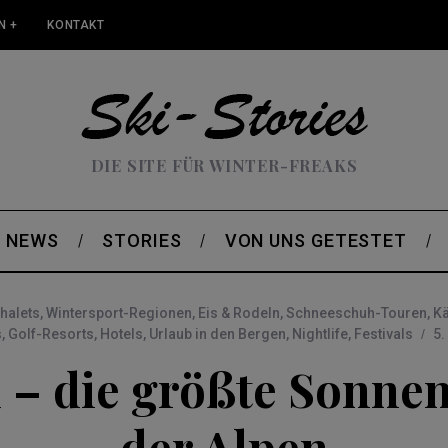
N +
KONTAKT
DIE SITE FÜR WINTER-FREAKS
NEWS
STORIES
VON UNS GETESTET
Chalets
,
Wintersport-Regionen
,
Eis & Rodeln
,
Schneeschuh-Touren
,
Kä
s
,
Golf-Resorts
,
Hotels
,
Urlaub in den Bergen
,
Nightlife
,
Festivals
5.
 – die größte Sonne
der Alpen