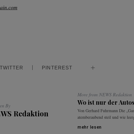
tain.com
TWITTER
PINTEREST
More from NEWS Redaktion
Wo ist nur der Auto
ten By
Von Gerhard Fuhrmann Die „Gams
WS Redaktion
atemberaubend steil und wie leerg
mehr lesen