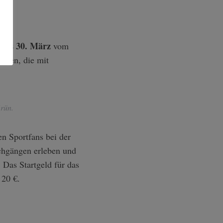
. bis 30. März
vom
inden, die mit
rün.
n Sportfans bei der
chgängen erleben und
 Das Startgeld für das
 20 €.