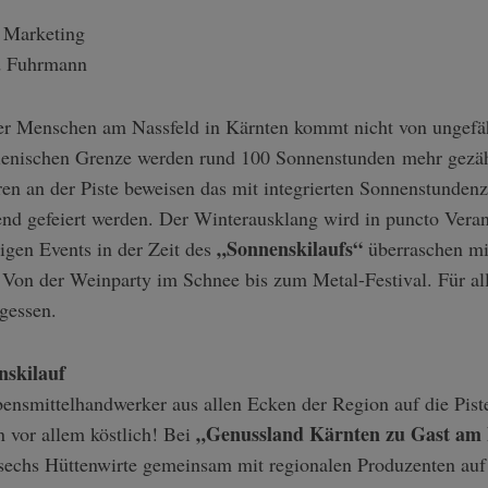
 Marketing
d Fuhrmann
r Menschen am Nassfeld in Kärnten kommt nicht von ungefäh
alienischen Grenze werden rund 100 Sonnenstunden mehr gezähl
n an der Piste beweisen das mit integrierten Sonnenstunden
nd gefeiert werden. Der Winterausklang wird in puncto Vera
„Sonnenskilaufs“
tigen Events in der Zeit des
überraschen mit
Von der Weinparty im Schnee bis zum Metal-Festival. Für alle
rgessen.
nskilauf
nsmittelhandwerker aus allen Ecken der Region auf die Pis
„Genussland Kärnten zu Gast am 
n vor allem köstlich! Bei
echs Hüttenwirte gemeinsam mit regionalen Produzenten auf