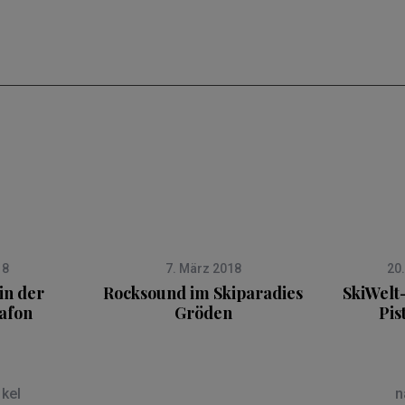
18
7. März 2018
20
in der
Rocksound im Skiparadies
SkiWelt
tafon
Gröden
Pis
ikel
n