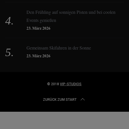
Dagmar Gehm
Den Frühling auf sonnigen Pisten und bei coolen
Events genießen
Derk Hoberg
23. März 2026
Dominique Schroller
Gemeinsam Skifahren in der Sonne
23. März 2026
Eliane Droemer
© 2018
VIP-STUDIOS
Elsa Honecker
ZURÜCK ZUM START
Fred Fettner