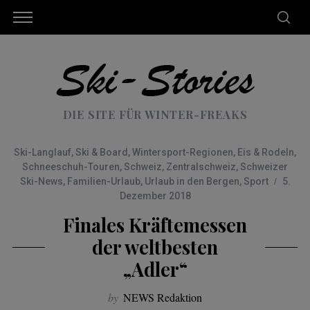
DIE SITE FÜR WINTER-FREAKS
Ski-Langlauf
,
Ski & Board
,
Wintersport-Regionen
,
Eis & Rodeln
,
Schneeschuh-Touren
,
Schweiz
,
Zentralschweiz
,
Schweizer
Ski-News
,
Familien-Urlaub
,
Urlaub in den Bergen
,
Sport
5.
Dezember 2018
Finales Kräftemessen
der weltbesten
„Adler“
by
NEWS Redaktion