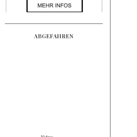
ABGEFAHREN
Videos
SKIFAHREN IM
TIEFSCHNEE (POWDER)
| 3 HÄUFIGE FEHLER
UND WIE MAN SIE
KORRIGIERT
Videos