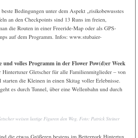
 beste Bedingungen unter dem Aspekt „risikobewusstes
feln an den Checkpoints sind 13 Runs im freien,
man die Routen in einer Freeride-Map oder als GPS-
amps auf dem Programm. Infos: www.stubaier-
pe und volles Programm in der Flower Pow(d)er Week
 Hintertuxer Gletscher für alle Familienmitglieder – von
 starten die Kleinen in einen Skitag voller Erlebnisse.
 geht es durch Tunnel, über eine Wellenbahn und durch
tscher weisen lustige Figuren den Weg. Foto: Patrick Steiner
ind die etwas Größeren bestens im Betterpark Hintertux