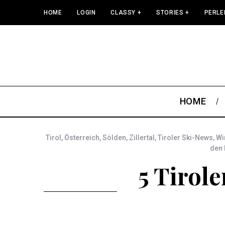
HOME
LOGIN
CLASSY +
STORIES +
PERLE
HOME
Tirol
,
Österreich
,
Sölden
,
Zillertal
,
Tiroler Ski-News
,
Wi
den
5 Tirole