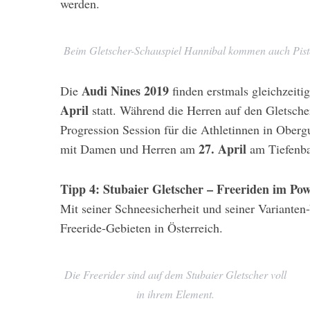
werden.
Beim Gletscher-Schauspiel Hannibal kommen auch Pist
S
e
Audi Nines 2019
Die
finden erstmals gleichzeit
a
April
statt. Während die Herren auf den Gletscher
r
Progression Session für die Athletinnen in Oberg
c
27. April
h
mit Damen und Herren am
am Tiefenba
f
o
Tipp 4: Stubaier Gletscher – Freeriden im P
r
Mit seiner Schneesicherheit und seiner Varianten-
:
Freeride-Gebieten in Österreich.
Die Freerider sind auf dem Stubaier Gletscher voll
in ihrem Element.