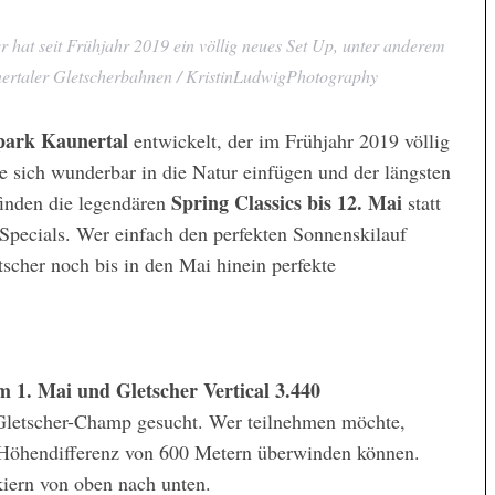
hat seit Frühjahr 2019 ein völlig neues Set Up, unter anderem
unertaler Gletscherbahnen / KristinLudwigPhotography
ark Kaunertal
entwickelt, der im Frühjahr 2019 völlig
ie sich wunderbar in die Natur einfügen und der längsten
Spring Classics bis 12. Mai
finden die legendären
statt
Specials. Wer einfach den perfekten Sonnenskilauf
scher noch bis in den Mai hinein perfekte
m 1. Mai und Gletscher Vertical 3.440
 Gletscher-Champ gesucht. Wer teilnehmen möchte,
r Höhendifferenz von 600 Metern überwinden können.
iern von oben nach unten.