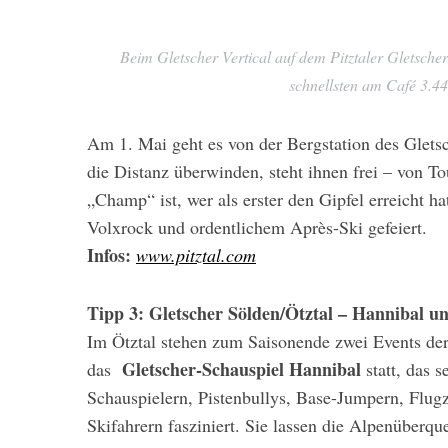
Beim Gletscher Vertical auf dem Pitztaler Gletsch
schnellsten am Café 3.44
Am 1. Mai geht es von der Bergstation des Glets
die Distanz überwinden, steht ihnen frei – von Tou
„Champ“ ist, wer als erster den Gipfel erreicht 
Volxrock und ordentlichem Après-Ski gefeiert.
Infos:
www.pitztal.com
Tipp 3: Gletscher Sölden/Ötztal – Hannibal un
Im Ötztal stehen zum Saisonende zwei Events d
Gletscher-Schauspiel Hannibal
das
statt, das 
Schauspielern, Pistenbullys, Base-Jumpern, Flug
Skifahrern fasziniert. Sie lassen die Alpenüberq