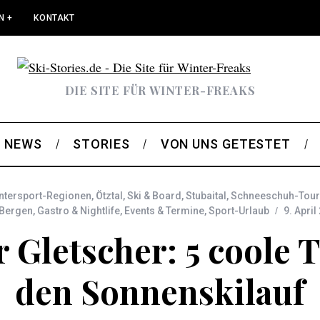
N +
KONTAKT
DIE SITE FÜR WINTER-FREAKS
NEWS
STORIES
VON UNS GETESTET
ntersport-Regionen
,
Ötztal
,
Ski & Board
,
Stubaital
,
Schneeschuh-Tou
 Bergen
,
Gastro & Nightlife
,
Events & Termine
,
Sport-Urlaub
9. April
r Gletscher: 5 coole 
den Sonnenskilauf