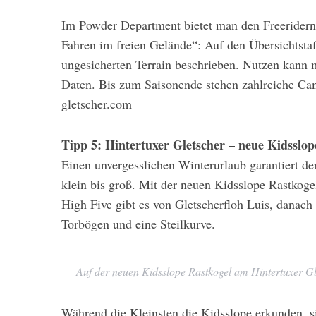
Im Powder Department bietet man den Freeridern
Fahren im freien Gelände“: Auf den Übersichtsta
ungesicherten Terrain beschrieben. Nutzen kann 
Daten. Bis zum Saisonende stehen zahlreiche C
gletscher.com
Tipp 5: Hintertuxer Gletscher – neue Kidsslo
Einen unvergesslichen Winterurlaub garantiert der
klein bis groß. Mit der neuen Kidsslope Rastkogel
High Five gibt es von Gletscherfloh Luis, danach
Torbögen und eine Steilkurve.
Auf der neuen Kidsslope Rastkogel am Hintertuxer Gle
Während die Kleinsten die Kidsslope erkunden, s