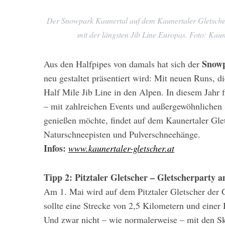
Der Snowpark Kaunertal auf dem Kaunertaler Gletscher 
mit der längsten Jib Line Europas. Foto: Ka
Snowp
Aus den Halfpipes von damals hat sich der
neu gestaltet präsentiert wird: Mit neuen Runs, d
Half Mile Jib Line in den Alpen. In diesem Jahr 
– mit zahlreichen Events und außergewöhnlichen 
genießen möchte, findet auf dem Kaunertaler Glet
Naturschneepisten und Pulverschneehänge.
Infos:
www.kaunertaler-gletscher.at
Tipp 2: Pitztaler Gletscher – Gletscherparty a
Am 1. Mai wird auf dem Pitztaler Gletscher der
sollte eine Strecke von 2,5 Kilometern und eine
Und zwar nicht – wie normalerweise – mit den Sk