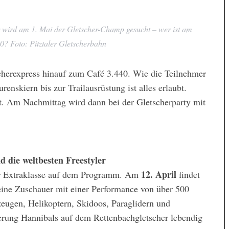
er wird am 1. Mai der Gletscher-Champ gesucht – wer ist am
0? Foto: Pitztaler Gletscherbahn
cherexpress hinauf zum Café 3.440. Wie die Teilnehmer
renskiern bis zur Trailausrüstung ist alles erlaubt.
hat. Am Nachmittag wird dann bei der Gletscherparty mit
d die weltbesten Freestyler
12. April
er Extraklasse auf dem Programm. Am
findet
seine Zuschauer mit einer Performance von über 500
zeugen, Helikoptern, Skidoos, Paraglidern und
uerung Hannibals auf dem Rettenbachgletscher lebendig