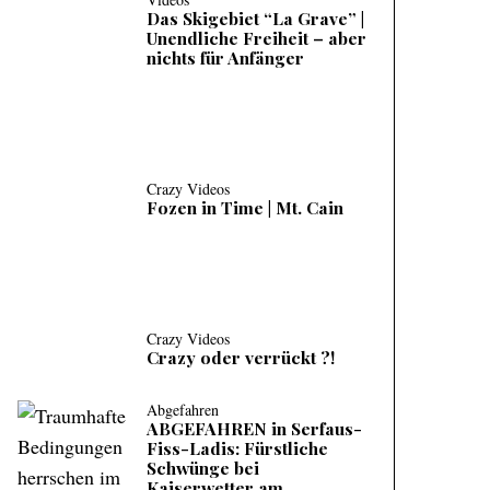
Das Skigebiet “La Grave” |
Unendliche Freiheit – aber
nichts für Anfänger
Crazy Videos
Fozen in Time | Mt. Cain
Crazy Videos
Crazy oder verrückt ?!
Abgefahren
ABGEFAHREN in Serfaus-
Fiss-Ladis: Fürstliche
Schwünge bei
Kaiserwetter am