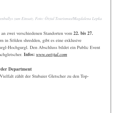
enbullys zum Einsatz. Foto: Ötztal Tourismus/Magdalena Lepka
22. bis 27.
ig an zwei verschiedenen Standorten vom
n in Sölden shredden, gibt es eine exklusive
urgl-Hochgurgl. Den Abschluss bildet ein Public Event
Infos:
chgletscher.
www.oetztal.com
owder Department
Vielfalt zählt der Stubaier Gletscher zu den Top-