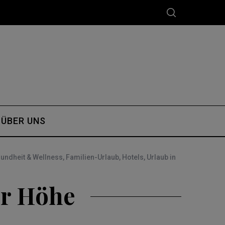
ÜBER UNS
undheit & Wellness
,
Familien-Urlaub
,
Hotels
,
Urlaub in
er Höhe