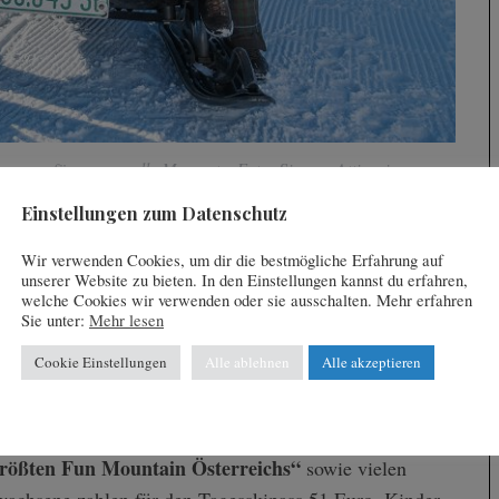
sorgen für genussvolle Momente. Foto: Simone Attisani
Einstellungen zum Datenschutz
 Prosecco oder einer Süßigkeit überrascht. Mit dem
Wir verwenden Cookies, um dir die bestmögliche Erfahrung auf
xklusiven Service für alle Gäste. Wer in einem „Butler-
unserer Website zu bieten. In den Einstellungen kannst du erfahren,
hentlichen Programm teilnehmen und auf geführten
welche Cookies wir verwenden oder sie ausschalten. Mehr erfahren
Sie unter:
Mehr lesen
ste kennenlernen.
Cookie Einstellungen
Alle ablehnen
Alle akzeptieren
 über den zugefrorenen Turracher See. Foto: Peter Maier
rößten Fun Mountain Österreichs“
sowie vielen