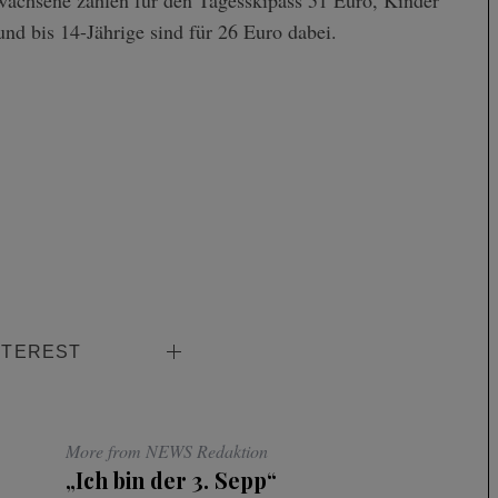
wachsene zahlen für den Tagesskipass 51 Euro, Kinder
und bis 14-Jährige sind für 26 Euro dabei.
NTEREST
More from NEWS Redaktion
„Ich bin der 3. Sepp“