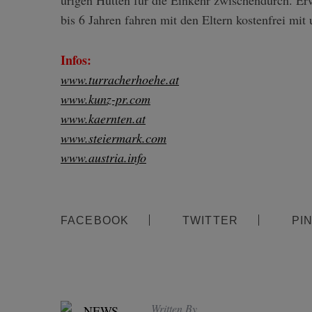
urigen Hütten für die Einkehr zwischendurch. Er
bis 6 Jahren fahren mit den Eltern kostenfrei mit 
Infos:
www.turracherhoehe.at
www.kunz-pr.com
www.kaernten.at
www.steiermark.com
www.austria.info
FACEBOOK
TWITTER
PI
Written By