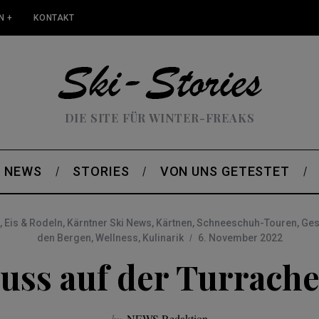
N +
KONTAKT
DIE SITE FÜR WINTER-FREAKS
NEWS
STORIES
VON UNS GETESTET
,
Eis & Rodeln
,
Kärntner Ski News
,
Kärtnen
,
Schneeschuh-Touren
,
Ges
den Bergen
,
Wellness
,
Kulinarik
6. November 2022
uss auf der Turrach
by
NEWS Redaktion