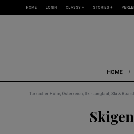
HOME
LOGIN
CLASSY +
STORIES +
PERLE
HOME
Turracher Höhe
,
Österreich
,
Ski-Langlauf
,
Ski & Board
Skigen