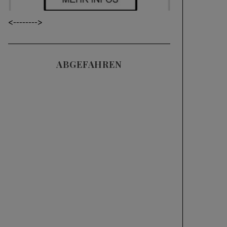
<----
---->
ABGEFAHREN
Videos
SKIFAHREN IM
TIEFSCHNEE (POWDER)
| 3 HÄUFIGE FEHLER
UND WIE MAN SIE
KORRIGIERT