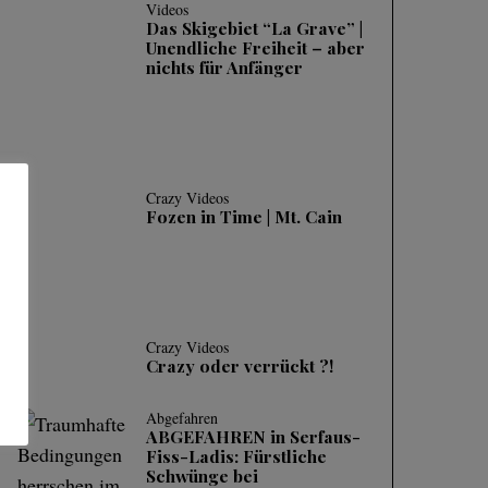
Videos
Das Skigebiet “La Grave” |
Unendliche Freiheit – aber
nichts für Anfänger
Crazy Videos
Fozen in Time | Mt. Cain
Crazy Videos
Crazy oder verrückt ?!
Abgefahren
ABGEFAHREN in Serfaus-
Fiss-Ladis: Fürstliche
Schwünge bei