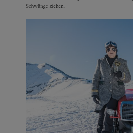
Schwünge ziehen.
S
e