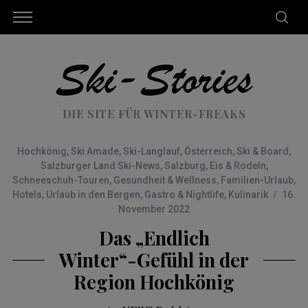
DIE SITE FÜR WINTER-FREAKS
Hochkönig
,
Ski Amade
,
Ski-Langlauf
,
Österreich
,
Ski & Board
,
Salzburger Land Ski-News
,
Salzburg
,
Eis & Rodeln
,
Schneeschuh-Touren
,
Gesundheit & Wellness
,
Familien-Urlaub
,
Hotels
,
Urlaub in den Bergen
,
Gastro & Nightlife
,
Kulinarik
16.
November 2022
Das „Endlich
Winter“-Gefühl in der
Region Hochkönig