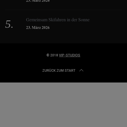
23. März 2026
Dominique Schroller
Gemeinsam Skifahren in der Sonne
23. März 2026
Eliane Droemer
© 2018
VIP-STUDIOS
Elsa Honecker
ZURÜCK ZUM START
Fred Fettner
Georg Weindl
Gerhard Fuhrmann