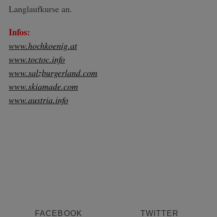
Langlaufkurse an.
r
c
h
Infos:
f
www.hochkoenig.at
o
www.toctoc.info
r
www.salzburgerland.com
:
www.skiamade.com
www.austria.info
FACEBOOK
TWITTER