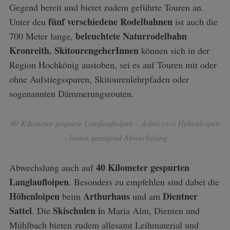
Gegend bereit und bietet zudem geführte Touren an.
fünf verschiedene Rodelbahnen
Unter den
ist auch die
beleuchtete Naturrodelbahn
700 Meter lange,
Kronreith.
SkitourengeherInnen
können sich in der
Region Hochkönig austoben, sei es auf Touren mit oder
ohne Aufstiegsspuren, Skitourenlehrpfaden oder
sogenannten Dämmerungsrouten.
40 Kilometer gespurte Langlaufloipen – dabei zwei Höhenloipen
– bieten genügend Abwechslung
40 Kilometer gespurten
Abwechslung auch auf
Langlaufloipen
. Besonders zu empfehlen sind dabei die
Höhenloipen
Arthurhaus
Dientner
beim
und am
S
Sattel
Skischulen i
. Die
n Maria Alm, Dienten und
e
Mühlbach bieten zudem allesamt Leihmaterial und
a