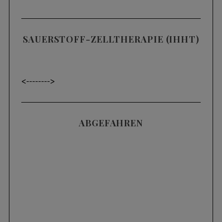
SAUERSTOFF-ZELLTHERAPIE (IHHT)
<----
---->
ABGEFAHREN
Videos
SKIFAHREN IM TIEFSCHNEE (POWDER) |
3 HÄUFIGE FEHLER UND WIE MAN SIE
KORRIGIERT