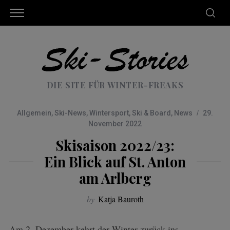
DIE SITE FÜR WINTER-FREAKS
Allgemein
,
Ski-News
,
Wintersport
,
Ski & Board
,
News
29.
November 2022
Skisaison 2022/23:
Ein Blick auf St. Anton
am Arlberg
by
Katja Bauroth
Am 2. Dezember kehrt der Winter zurück ins