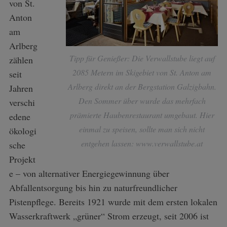
von St.
Anton
am
Arlberg
Tipp für Genießer: Die Verwallstube liegt auf
zählen
2085 Metern im Skigebiet von St. Anton am
seit
Arlberg direkt an der Bergstation Galzigbahn.
Jahren
Den Sommer über wurde das mehrfach
verschi
prämierte Haubenrestaurant umgebaut. Hier
edene
einmal zu speisen, sollte man sich nicht
ökologi
entgehen lassen: www.verwallstube.at
sche
Projekt
e – von alternativer Energiegewinnung über
Abfallentsorgung bis hin zu naturfreundlicher
Pistenpflege. Bereits 1921 wurde mit dem ersten lokalen
Wasserkraftwerk „grüner“ Strom erzeugt, seit 2006 ist