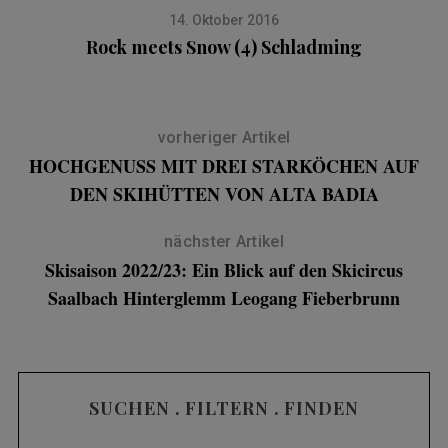
14. Oktober 2016
Rock meets Snow (4) Schladming
vorheriger Artikel
HOCHGENUSS MIT DREI STARKÖCHEN AUF
S
e
DEN SKIHÜTTEN VON ALTA BADIA
a
r
nächster Artikel
c
Skisaison 2022/23: Ein Blick auf den Skicircus
h
Saalbach Hinterglemm Leogang Fieberbrunn
f
o
r
:
SUCHEN . FILTERN . FINDEN