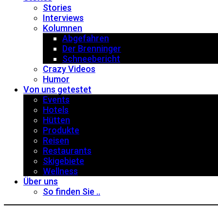
Stories
Interviews
Kolumnen
Abgefahren
Der Brenninger
Schneebericht
Crazy Videos
Humor
Von uns getestet
Events
Hotels
Hütten
Produkte
Reisen
Restaurants
Skigebiete
Wellness
Über uns
So finden Sie ..