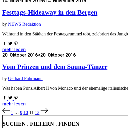
14. November 2016
<14. November 2016
Festtags-Hideaway in den Bergen
by
NEWS Redaktion
Während in den Städten der Festtagsrummel tobt, zelebriert das Jun
mehr lesen
20. Oktober 2016
<20. Oktober 2016
Vom Prinzen und dem Sauna-Tänzer
by
Gerhard Fuhrmann
Was haben Prinz Albert II von Monaco und der ehemalige italienisch
mehr lesen
Seitennummerierung
1
…
9
10
11
12
der
Beiträge
SUCHEN . FILTERN . FINDEN