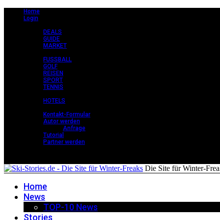
Home
Login
CLASSY +
DEALS
GUIDE
MARKET
STORIES +
FUSSBALL
GOLF
REISEN
SPORT
TENNIS
PERLEN +
HOTELS
KONTAKT
Kontakt-Formular
Autor werden
Anfrage
Tutorial
Partner werden
Die Site für Winter-Fre
Home
News
TOP-10 News
Stories