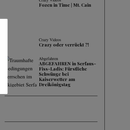
Fozen in Time | Mt. Cain
Crazy Videos
Crazy oder verrückt ?!
Abgefahren
ABGEFAHREN in Serfaus-
Fiss-Ladis: Fürstliche
Schwünge bei
Kaiserwetter am
Dreikönigstag