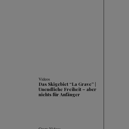
Videos
SKIFAHREN IM
TIEFSCHNEE (POWDER)
| 3 HÄUFIGE FEHLER
UND WIE MAN SIE
KORRIGIERT
Videos
Das Skigebiet “La Grave” |
Unendliche Freiheit – aber
nichts für Anfänger
Crazy Videos