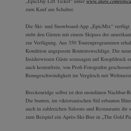
„EpicDay Lift Ticket“ unter
www.snow.com/epic
zum Kauf am Schalter.
Die Ski- und Snowboard-App „EpicMix“ verfügt 
steht den Gästen mit einem Skipass der amerikan
zur Verfügung. Aus 350 Tourenprogrammen erhalten
Kondition angepasste Routenvorschläge. Die neue
Insiderwissen Gäste sozusagen auf Knopfdruck e
auch kostenfreie, von Profi-Fotografen geschosse
Renngeschwindigkeit im Vergleich mit Weltmeist
Breckenridge selbst ist den mondänen Nachbar-Re
S
Die bunten, im viktorianischen Stil erbauten Häu
e
auch in zahlreichen Saloons und Restaurants ihr 
a
zum Beispiel ein Après-Ski-Bier in „The Gold Pan
r
c
h