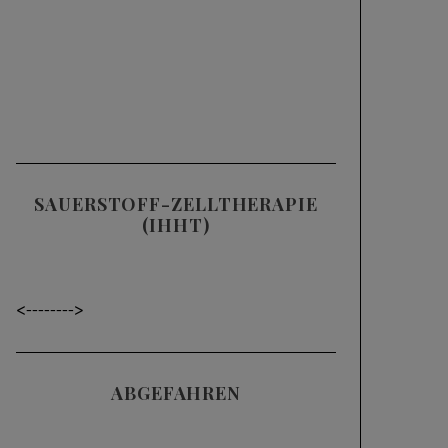
SAUERSTOFF-ZELLTHERAPIE
(IHHT)
<----
---->
ABGEFAHREN