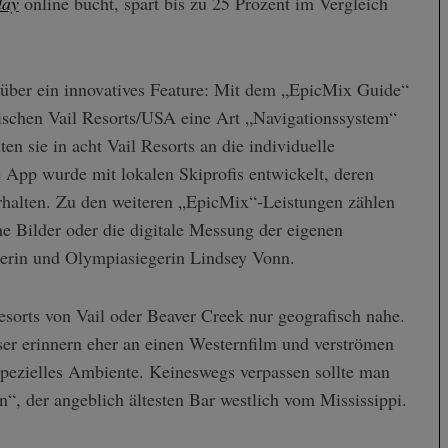
day
online bucht, spart bis zu 25 Prozent im Vergleich
über ein innovatives Feature: Mit dem „EpicMix Guide“
ischen Vail Resorts/USA eine Art „Navigationssystem“
 sie in acht Vail Resorts an die individuelle
 App wurde mit lokalen Skiprofis entwickelt, deren
rhalten. Zu den weiteren „EpicMix“-Leistungen zählen
ne Bilder oder die digitale Messung der eigenen
erin und Olympiasiegerin Lindsey Vonn.
sorts von Vail oder Beaver Creek nur geografisch nahe.
ser erinnern eher an einen Westernfilm und verströmen
spezielles Ambiente. Keineswegs verpassen sollte man
“, der angeblich ältesten Bar westlich vom Mississippi.