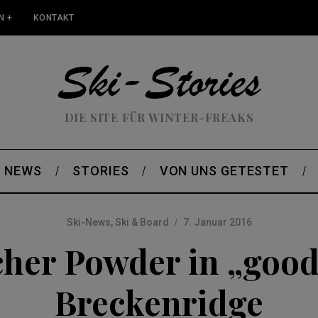
N +
KONTAKT
DIE SITE FÜR WINTER-FREAKS
NEWS
STORIES
VON UNS GETESTET
Ski-News
,
Ski & Board
7. Januar 2016
cher Powder in „good
Breckenridge