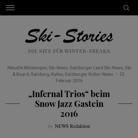
DIE SITE FÜR WINTER-FREAKS
Aktuelle Meldungen
,
Ski-News
,
Salzburger Land Ski-News
,
Ski
& Board
,
Salzburg
,
Kultur
,
Salzburger Kultur-News
23.
Februar 2016
„Infernal Trios“ beim
Snow Jazz Gastein
2016
by
NEWS Redaktion