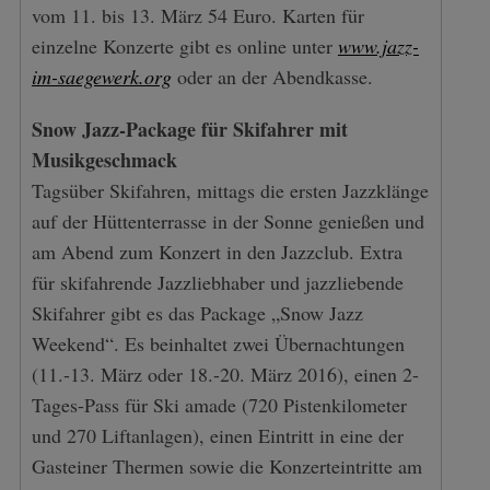
vom 11. bis 13. März 54 Euro. Karten für
einzelne Konzerte gibt es online unter
www.jazz-
im-saegewerk.org
oder an der Abendkasse.
Snow Jazz-Package für Skifahrer mit
Musikgeschmack
Tagsüber Skifahren, mittags die ersten Jazzklänge
auf der Hüttenterrasse in der Sonne genießen und
am Abend zum Konzert in den Jazzclub. Extra
für skifahrende Jazzliebhaber und jazzliebende
Skifahrer gibt es das Package „Snow Jazz
Weekend“. Es beinhaltet zwei Übernachtungen
S
(11.-13. März oder 18.-20. März 2016), einen 2-
e
a
Tages-Pass für Ski amade (720 Pistenkilometer
r
und 270 Liftanlagen), einen Eintritt in eine der
c
Gasteiner Thermen sowie die Konzerteintritte am
h