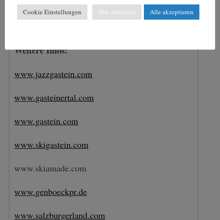
Frühstückspension (ab 594 Euro in einem 3-
Cookie Einstellungen
Alle ablehnen
Alle akzeptieren
Sterne-Hotel).
Weitere Infos:
www.jazzgastein.com
www.gasteinertal.com
www.gastein.com
www.skigastein.com
www.skiamade.com
www.genboeckpr.de
www.salzburgerland.com