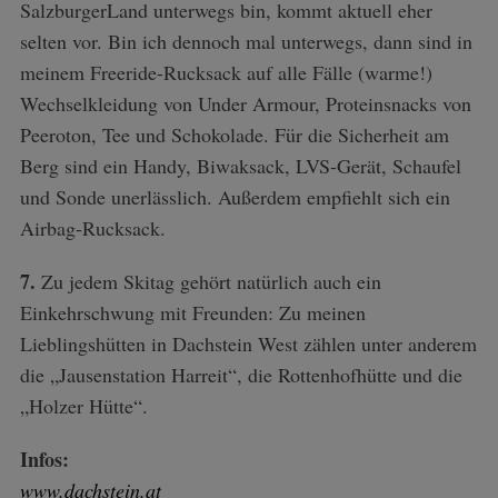
SalzburgerLand unterwegs bin, kommt aktuell eher
selten vor. Bin ich dennoch mal unterwegs, dann sind in
meinem Freeride-Rucksack auf alle Fälle (warme!)
Wechselkleidung von Under Armour, Proteinsnacks von
Peeroton, Tee und Schokolade. Für die Sicherheit am
Berg sind ein Handy, Biwaksack, LVS-Gerät, Schaufel
und Sonde unerlässlich. Außerdem empfiehlt sich ein
Airbag-Rucksack.
S
e
7.
Zu jedem Skitag gehört natürlich auch ein
a
r
Einkehrschwung mit Freunden: Zu meinen
c
Lieblingshütten in Dachstein West zählen unter anderem
h
die „Jausenstation Harreit“, die Rottenhofhütte und die
f
„Holzer Hütte“.
o
r
:
Infos:
www.dachstein.at