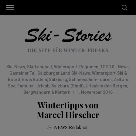
DIE SITE FÜR WINTER-FREAKS
Ski-News
,
Ski-Langlauf
,
Wintersport-Regionen
,
TOP 10 - News
,
Gasteiner Tal
,
Salzburger Land Ski-News
,
Wintersport
,
Ski &
Board
,
Eis & Rodeln
,
Salzburg
,
Schneeschuh-Touren
,
Zell am
See
,
Familien-Urlaub
,
Salzburg (Stadt)
,
Urlaub in den Bergen
,
Bergwandern & Klettern
1. November 2016
Wintertipps von
Marcel Hirscher
by
NEWS Redaktion