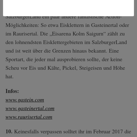
meine Motocross steige, bietet der Winter im
SalzburgerLand ein paar andere fantastische Action-
Möglichkeiten: So etwa Eisklettern in Gasteinertal oder
im Raurisertal. Die „Eisarena Kolm Saigurn“ zählt zu
den lohnendsten Eisklettergebieten im SalzburgerLand
und ist weit über die Grenzen hinaus bekannt. Eine
Sportart, die jeder mal ausprobieren sollte, der keine
Scheu vor Eis und Kälte, Pickel, Steigeisen und Höhe
hat.
Infos:
www.gastein.com
www.gasteinertal.com
www.raurisertal.com
10.
Keinesfalls verpassen solltet ihr im Februar 2017 die