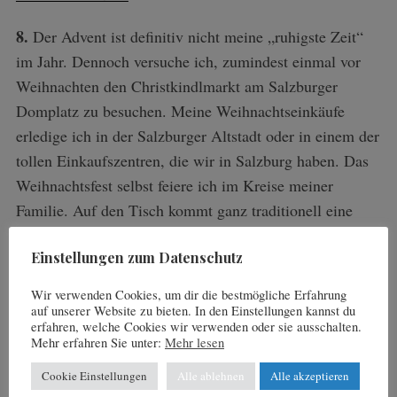
8.
Der Advent ist definitiv nicht meine „ruhigste Zeit“
im Jahr. Dennoch versuche ich, zumindest einmal vor
Weihnachten den Christkindlmarkt am Salzburger
Domplatz zu besuchen. Meine Weihnachtseinkäufe
erledige ich in der Salzburger Altstadt oder in einem der
tollen Einkaufszentren, die wir in Salzburg haben. Das
Weihnachtsfest selbst feiere ich im Kreise meiner
Familie. Auf den Tisch kommt ganz traditionell eine
Würstlsuppe. Der Jahreswechsel läuft eher ruhig und
Einstellungen zum Datenschutz
beschaulich ab, damit ich fit für die Rennen im Jänner
bin.
Wir verwenden Cookies, um dir die bestmögliche Erfahrung
auf unserer Website zu bieten. In den Einstellungen kannst du
Infos:
erfahren, welche Cookies wir verwenden oder sie ausschalten.
Mehr erfahren Sie unter:
Mehr lesen
www.salzburg.info
Cookie Einstellungen
Alle ablehnen
Alle akzeptieren
9.
Während ich im Sommer gerne ins Kajak oder auf