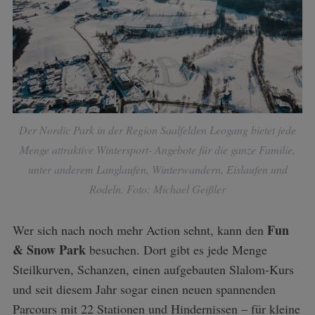
Der Nordic Park in der Region Saalfelden Leogang bietet jede
Menge attraktive Wintersport- Angebote für die ganze Familie,
unter anderem Langlaufen, Winterwandern, Eislaufen und
Rodeln. Foto: Michael Geißler
S
e
Fun
Wer sich nach noch mehr Action sehnt, kann den
a
& Snow Park
besuchen. Dort gibt es jede Menge
r
c
Steilkurven, Schanzen, einen aufgebauten Slalom-Kurs
h
und seit diesem Jahr sogar einen neuen spannenden
f
Parcours mit 22 Stationen und Hindernissen – für kleine
o