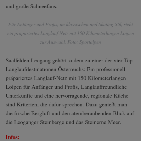
und große Schneefans.
r
:
Für Anfänger und Profis, im klassischen und Skating-Stil, steht
ein präpariertes Langlauf-Netz mit 150 Kilometerlangen Loipen
zur Auswahl. Foto: Sportalpen
Saalfelden Leogang gehört zudem zu einer der vier Top
Langlaufdestinationen Österreichs: Ein professionell
präpariertes Langlauf-Netz mit 150 Kilometerlangen
Loipen für Anfänger und Profis, Langlauffreundliche
Unterkünfte und eine hervorragende, regionale Küche
sind Kriterien, die dafür sprechen. Dazu genießt man
die frische Bergluft und den atemberaubenden Blick auf
die Leoganger Steinberge und das Steinerne Meer.
Infos: