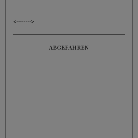
<----
---->
ABGEFAHREN
Videos
SKIFAHREN IM TIEFSCHNEE (POWDER) |
3 HÄUFIGE FEHLER UND WIE MAN SIE
KORRIGIERT