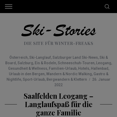
DIE SITE FÜR WINTER-FREAKS
Österreich
,
Ski-Langlauf
,
Salzburger Land Ski-News
,
Ski &
Board
,
Salzburg
,
Eis & Rodeln
,
Schneeschuh-Touren
,
Leogang
,
Gesundheit & Wellness
,
Familien-Urlaub
,
Hotels
,
Hallenbad
,
Urlaub in den Bergen
,
Wandern & Nordic Walking
,
Gastro &
Nightlife
,
Sport-Urlaub
,
Bergwandern & Klettern
26. Januar
2022
Saalfelden Leogang –
Langlaufspaß für die
ganze Familie