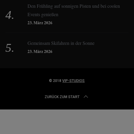
Den Frühling auf sonnigen Pisten und bei coolen
Events genießen
Derk Hoberg
23. März 2026
Dominique Schroller
Gemeinsam Skifahren in der Sonne
23. März 2026
Eliane Droemer
© 2018
VIP-STUDIOS
Elsa Honecker
ZURÜCK ZUM START
Fred Fettner
Georg Weindl