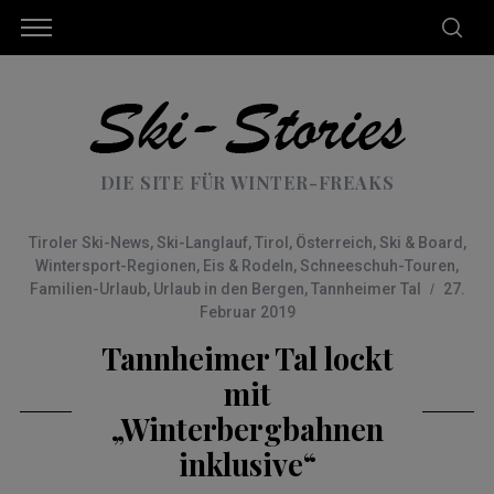
DIE SITE FÜR WINTER-FREAKS
Tiroler Ski-News
,
Ski-Langlauf
,
Tirol
,
Österreich
,
Ski & Board
,
Wintersport-Regionen
,
Eis & Rodeln
,
Schneeschuh-Touren
,
Familien-Urlaub
,
Urlaub in den Bergen
,
Tannheimer Tal
27.
Februar 2019
Tannheimer Tal lockt
mit
„Winterbergbahnen
inklusive“