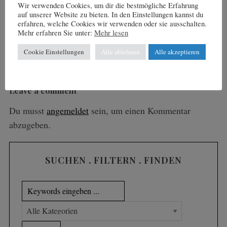
Wir verwenden Cookies, um dir die bestmögliche Erfahrung
White Pearl Mountain Days – mehr als nur Skispaß
auf unserer Website zu bieten. In den Einstellungen kannst du
erfahren, welche Cookies wir verwenden oder sie ausschalten.
Mehr erfahren Sie unter:
Mehr lesen
nächster Artikel
Zell am See-Kaprun: Schneespaß im Sonnenschein
Cookie Einstellungen
Alle ablehnen
Alle akzeptieren
Leave a comment
Du musst
angemeldet
sein, um einen Kommentar
abzugeben.
SUCHEN . FILTERN . FINDEN