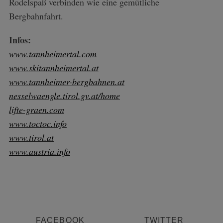
Rodelspaß verbinden wie eine gemütliche
Bergbahnfahrt.
Infos:
www.tannheimertal.com
www.skitannheimertal.at
www.tannheimer-bergbahnen.at
nesselwaengle.tirol.gv.at/home
lifte-graen.com
S
www.toctoc.info
e
www.tirol.at
a
www.austria.info
r
c
h
f
o
r
:
FACEBOOK
TWITTER