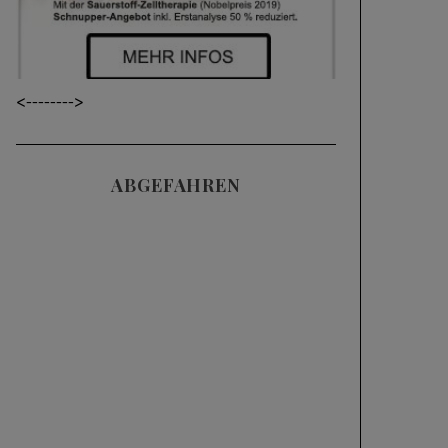
<----
---->
ABGEFAHREN
Skills & Training
SKIFAHREN IM
TIEFSCHNEE (POWDER)
| 3 HÄUFIGE FEHLER
UND WIE MAN SIE
KORRIGIERT