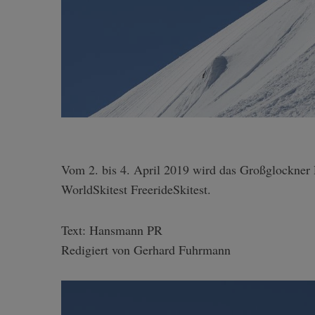
Vom 2. bis 4. April 2019 wird das Großglockner Resort Kals-Matrei zum ersten Mal zum Testareal des
WorldSkitest FreerideSkitest.
Text: Hansmann PR
Redigiert von Gerhard Fuhrmann