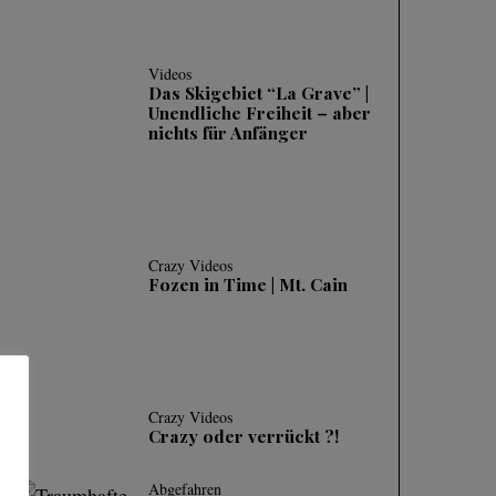
Videos
Das Skigebiet “La Grave” |
Unendliche Freiheit – aber
nichts für Anfänger
Crazy Videos
Fozen in Time | Mt. Cain
Crazy Videos
Crazy oder verrückt ?!
Abgefahren