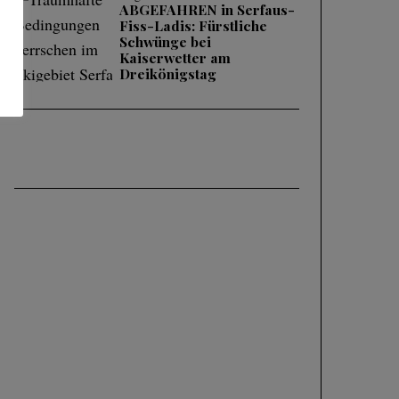
ABGEFAHREN in Serfaus-
Fiss-Ladis: Fürstliche
Schwünge bei
Kaiserwetter am
Dreikönigstag