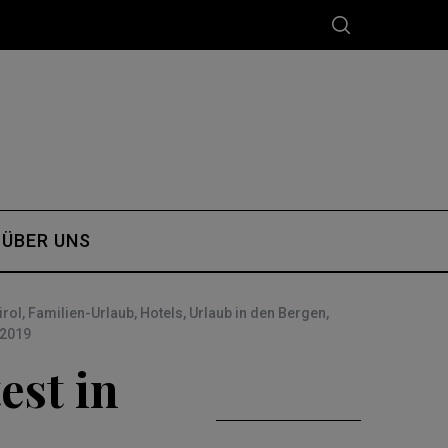
ÜBER UNS
irol
,
Familien-Urlaub
,
Hotels
,
Urlaub in den Bergen
,
 2019
est in