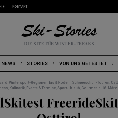
N +
KONTAKT
DIE SITE FÜR WINTER-FREAKS
NEWS
STORIES
VON UNS GETESTET
Board
,
Wintersport-Regionen
,
Eis & Rodeln
,
Schneeschuh-Touren
,
Ostt
ness
,
Kulinarik
,
Events & Termine
,
Sport-Urlaub
,
Gourmet
18. März
Skitest FreerideSkit
Osttirol