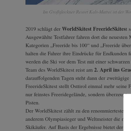
Im Großglockner Resort Kals-Matrei ist der Wor
WorldSkitest FreerideSkites
2019 schlägt der
t 
S
e
Ausgewählte Testfahrer fahren dort die neuesten 
a
Kategorien „Freeride bis 100“ und „Freeride übe
r
halten die Fahrer ihre Eindrücke für Endkunden f
c
werden die Ski vor dem Test mit einer schwarzen 
h
2. April ins Gr
f
Team des WorldSkitest reist am
o
darauffolgenden Tagen steht dann der zweitägige 
r
FreerideSkitest stellt Osttirol einmal mehr seine 
:
nur feinstes Freeridegelände, sondern überzeugt
Pisten.
Der WorldSkitest zählt zu den renommiertesten Te
anderem Olympiasieger und Weltmeister die neue
Skikäufer. Auf Basis der Ergebnisse bietet der Wor