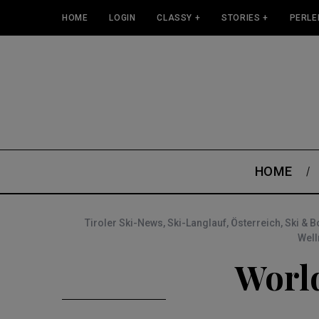
HOME
LOGIN
CLASSY +
STORIES +
PERLE
HOME
Tiroler Ski-News
,
Ski-Langlauf
,
Österreich
,
Ski & 
Well
World