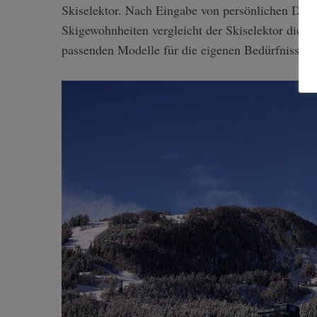
Skiselektor. Nach Eingabe von persönlichen Date
Skigewohnheiten vergleicht der Skiselektor die A
passenden Modelle für die eigenen Bedürfnisse vo