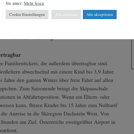
SI Kinderland, Foto: schoepfmandiaon.at_
Sie unter:
Mehr lesen
Cookie Einstellungen
Alle ablehnen
Alle akzeptieren
em eine der professionellen Skischulen. Kinder ab
g professionell betreut: im Kinderclub Spatzennest
n Russbach und Annaberg.
ertragbar
ige Familientickets, die außerdem übertragbar sind.
Großeltern abwechselnd mit einem Kind bis 3,9 Jahre
 Jahre den ganzen Winter über freie Fahrt auf allen
ppichen. Zum Saisonende bringt die Skipauschale
tionen in Abfahrtsposition. Wenn ein Eltern- oder
weisen kann, flitzen Kinder bis 15 Jahre zum Nulltarif
h die Anreise in die Skiregion Dachstein West. Von
Stunden am Ziel. Österreichs zweitgrößter Airport in
entfernt.