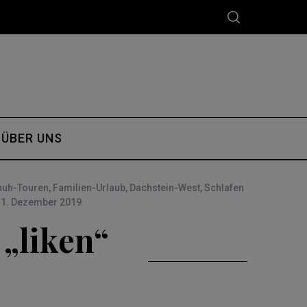
ÜBER UNS
uh-Touren
,
Familien-Urlaub
,
Dachstein-West
,
Schlafen
1. Dezember 2019
 „liken“