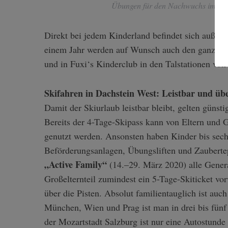
Übungen für den Nachwuchs im ZWI
Direkt bei jedem Kinderland befindet sich außerd
einem Jahr werden auf Wunsch auch den ganzen Ta
und in Fuxi‘s Kinderclub in den Talstationen vo
Skifahren in Dachstein West: Leistbar und üb
Damit der Skiurlaub leistbar bleibt, gelten günst
Bereits der 4-Tage-Skipass kann von Eltern und 
genutzt werden. Ansonsten haben Kinder bis sechs
Beförderungsanlagen, Übungsliften und Zauberte
„Active Family“
(14.–29. März 2020) alle Genera
Großelternteil zumindest ein 5-Tage-Skiticket vor
über die Pisten. Absolut familientauglich ist auc
München, Wien und Prag ist man in drei bis fünf 
der Mozartstadt Salzburg ist nur eine Autostunde 