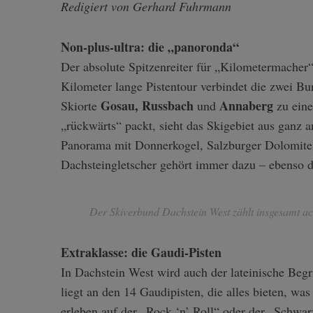
Redigiert von Gerhard Fuhrmann
Non-plus-ultra: die „panoronda“
Der absolute Spitzenreiter für „Kilometermacher
Kilometer lange Pistentour verbindet die zwei Bu
Gosau, Russbach
Annaberg
Skiorte
und
zu eine
„rückwärts“ packt, sieht das Skigebiet aus ganz 
Panorama mit Donnerkogel, Salzburger Dolomit
Dachsteingletscher gehört immer dazu – ebenso di
Der Skiverbund Dachstein West zählt insgesamt ach
Extraklasse: die Gaudi-Pisten
In Dachstein West wird auch der lateinische Beg
liegt an den 14 Gaudipisten, die alles bieten, w
erleben auf der „Rock ‘n’ Roll“ oder der „Schwarzr