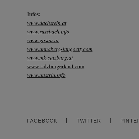
Infos:
www.dachstein.at
www.russbach.info
www.gosau.at
www.annaberg-lungoetz.com
www.mk-salzburg.at
www.salzburgerland.com
www.austria.inf
o
FACEBOOK
TWITTER
PINTE