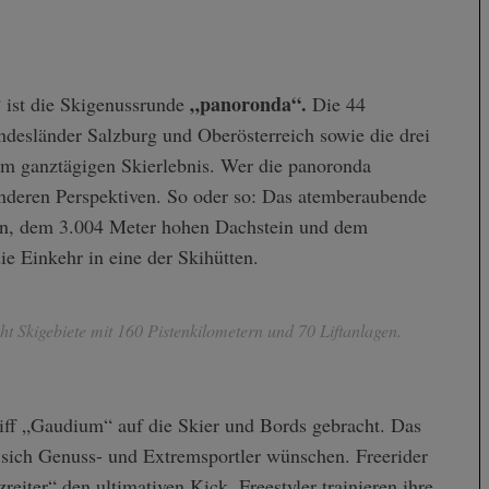
„panoronda“.
“ ist die Skigenussrunde
Die 44
ndesländer Salzburg und Oberösterreich sowie die drei
m ganztägigen Skierlebnis. Wer die panoronda
anderen Perspektiven. So oder so: Das atemberaubende
en, dem 3.004 Meter hohen Dachstein und dem
e Einkehr in eine der Skihütten.
t Skigebiete mit 160 Pistenkilometern und 70 Liftanlagen.
riff „Gaudium“ auf die Skier und Bords gebracht. Das
as sich Genuss- und Extremsportler wünschen. Freerider
eiter“ den ultimativen Kick. Freestyler trainieren ihre