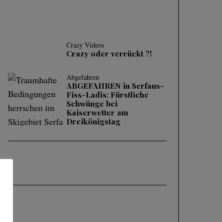
Crazy Videos
Crazy oder verrückt ?!
Abgefahren
ABGEFAHREN in Serfaus-
Fiss-Ladis: Fürstliche
Schwünge bei
Kaiserwetter am
Dreikönigstag