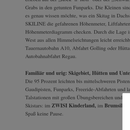
Grabs in den getunten Funparks. Die Kleinen sin
es genau wissen möchte, was ein Skitag in Dachs
SKILINE die gefahrenen Höhenmeter, Liftfahrten 
S
Höhenmeterdiagramm checken. Durch die Lage in 
e
West aus allen Himmelsrichtungen leicht erreich
a
Tauernautobahn A10, Abfahrt Golling oder Hütta
r
c
Autobahnabfahrt Regau.
h
f
Familiär und urig: Skigebiet, Hütten und Unt
o
Die 95 Prozent leichten bis mittelschweren Piste
r
:
Gaudipisten, Funparks, Freeride-Abfahrten und l
Talstationen mit großen Übungsbereichen und lu
ZWISI Kinderland,
Brumsiland
Skistars: im
im
Spaß keine Pause.