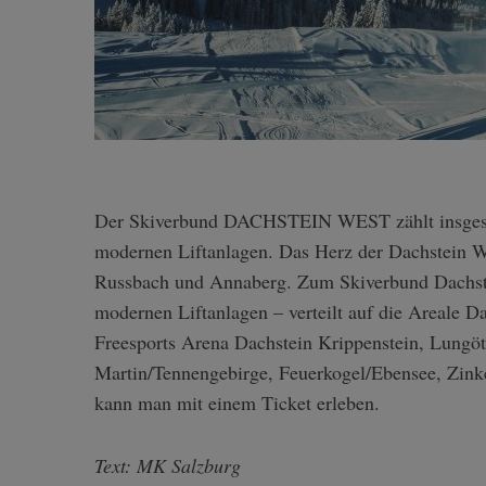
Der Skiverbund DACHSTEIN WEST zählt insgesamt acht Skigebiete mit 160 Pistenkilometern und 70
modernen Liftanlagen. Das Herz der Dachstein We
Russbach und Annaberg. Zum Skiverbund Dachste
modernen Liftanlagen – verteilt auf die Areale
Freesports Arena Dachstein Krippenstein, Lungöt
Martin/Tennengebirge, Feuerkogel/Ebensee, Zinke
kann man mit einem Ticket erleben.
Text: MK Salzburg