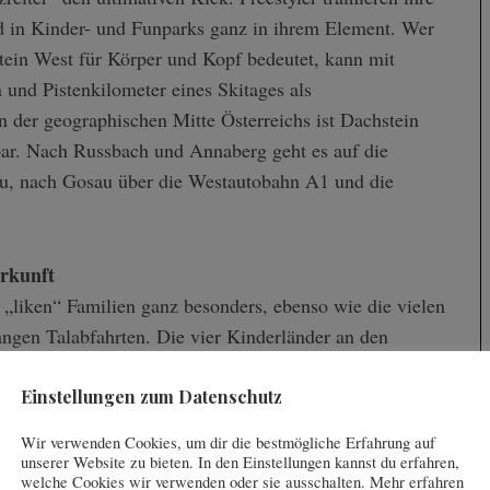
d in Kinder- und Funparks ganz in ihrem Element. Wer
tein West für Körper und Kopf bedeutet, kann mit
und Pistenkilometer eines Skitages als
der geographischen Mitte Österreichs ist Dachstein
bar. Nach Russbach und Annaberg geht es auf die
u, nach Gosau über die Westautobahn A1 und die
erkunft
n „liken“ Familien ganz besonders, ebenso wie die vielen
angen Talabfahrten. Die vier Kinderländer an den
stigen Maskottchen sind das Revier der Nachwuchs-
,
Bärencamp
Fuxi’s Kinderland
im
und in
kennt der
Einstellungen zum Datenschutz
Wir verwenden Cookies, um dir die bestmögliche Erfahrung auf
unserer Website zu bieten. In den Einstellungen kannst du erfahren,
welche Cookies wir verwenden oder sie ausschalten. Mehr erfahren