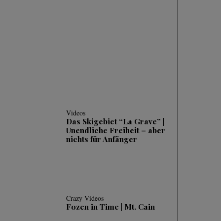
TIEFSCHNEE (POWDER)
| 3 HÄUFIGE FEHLER
UND WIE MAN SIE
KORRIGIERT
Videos
Das Skigebiet “La Grave” |
Unendliche Freiheit – aber
nichts für Anfänger
Crazy Videos
Fozen in Time | Mt. Cain