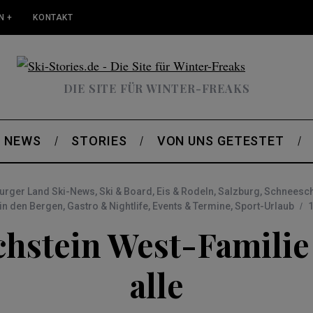
N +
KONTAKT
DIE SITE FÜR WINTER-FREAKS
NEWS
STORIES
VON UNS GETESTET
urger Land Ski-News
,
Ski & Board
,
Eis & Rodeln
,
Salzburg
,
Schneesch
 in den Bergen
,
Gastro & Nightlife
,
Events & Termine
,
Sport-Urlaub
1
hstein West-Familie
alle