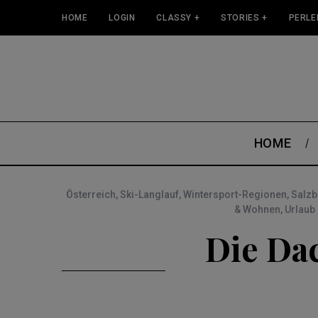
HOME
LOGIN
CLASSY +
STORIES +
PERLE
HOME
Österreich
,
Ski-Langlauf
,
Wintersport-Regionen
,
Salzb
& Wohnen
,
Urlaub
Die Dac