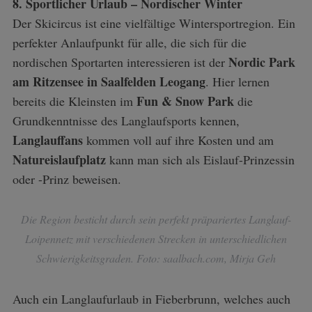
8. Sportlicher Urlaub – Nordischer Winter
Der Skicircus ist eine vielfältige Wintersportregion. Ein
perfekter Anlaufpunkt für alle, die sich für die
Nordic Park
nordischen Sportarten interessieren ist der
am Ritzensee in Saalfelden Leogang
. Hier lernen
Fun & Snow Park
bereits die Kleinsten im
die
Grundkenntnisse des Langlaufsports kennen,
Langlauffans
kommen voll auf ihre Kosten und am
Natureislaufplatz
kann man sich als Eislauf-Prinzessin
oder -Prinz beweisen.
Die Region besticht durch sein perfekt präpariertes Langlauf-
Loipennetz mit verschiedenen Strecken in unterschiedlichen
Schwierigkeitsgraden. Foto: saalbach.com, Mirja Geh
Auch ein Langlaufurlaub in Fieberbrunn, welches auch