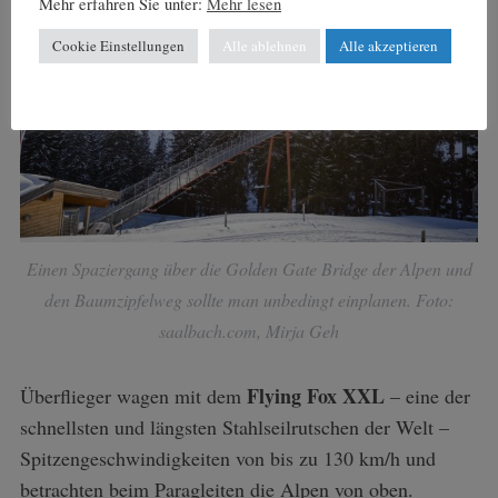
Mehr erfahren Sie unter:
Mehr lesen
Cookie Einstellungen
Alle ablehnen
Alle akzeptieren
Einen Spaziergang über die Golden Gate Bridge der Alpen und
den Baumzipfelweg sollte man unbedingt einplanen. Foto:
saalbach.com, Mirja Geh
Flying Fox XXL
Überflieger wagen mit dem
– eine der
schnellsten und längsten Stahlseilrutschen der Welt –
Spitzengeschwindigkeiten von bis zu 130 km/h und
betrachten beim Paragleiten die Alpen von oben.