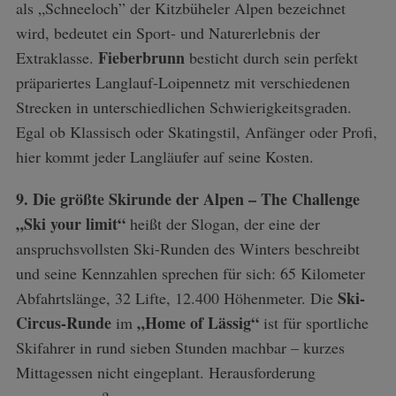
als „Schneeloch” der Kitzbüheler Alpen bezeichnet
wird, bedeutet ein Sport- und Naturerlebnis der
Fieberbrunn
Extraklasse.
besticht durch sein perfekt
präpariertes Langlauf-Loipennetz mit verschiedenen
Strecken in unterschiedlichen Schwierigkeitsgraden.
Egal ob Klassisch oder Skatingstil, Anfänger oder Profi,
hier kommt jeder Langläufer auf seine Kosten.
S
9. Die größte Skirunde der Alpen – The Challenge
e
„Ski your limit“
heißt der Slogan, der eine der
a
r
anspruchsvollsten Ski-Runden des Winters beschreibt
c
und seine Kennzahlen sprechen für sich: 65 Kilometer
h
Ski-
Abfahrtslänge, 32 Lifte, 12.400 Höhenmeter. Die
f
Circus-Runde
„Home of Lässig“
im
ist für sportliche
o
r
Skifahrer in rund sieben Stunden machbar – kurzes
:
Mittagessen nicht eingeplant. Herausforderung