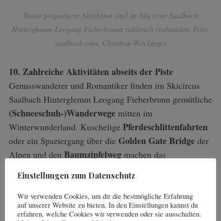
Breite präparierte Abfahrten sind im Skicircus Saalbach
Hinterglemm Leogang Fieberbrunn zahlreich vorhanden. Foto:
saalbach.com, Christian Wöckinger
10. Zahlreiche Aktivitäten abseits der Piste
Genusswanderer und Romantiker finden im Skicircus
Saalbach Hinterglemm Leogang Fieberbrunn gemütliche
(Schneeschuh-)Wanderwege
mitten im
Pferdeschlittenfahrten
Winterwunderland. Kuschelige
Golden Gate Bridge
oder ein Spaziergang über die
der
Baumzipfelweg
Alpen und den
machen das
Wintererlebnis abseits der Pisten zu einem verträumten
Einstellungen zum Datenschutz
Ausflug wie aus einem Märchen.
Wir verwenden Cookies, um dir die bestmögliche Erfahrung
auf unserer Website zu bieten. In den Einstellungen kannst du
erfahren, welche Cookies wir verwenden oder sie ausschalten.