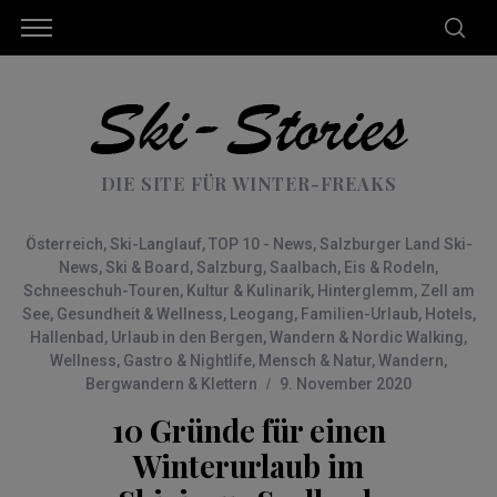
DIE SITE FÜR WINTER-FREAKS
Österreich
,
Ski-Langlauf
,
TOP 10 - News
,
Salzburger Land Ski-
News
,
Ski & Board
,
Salzburg
,
Saalbach
,
Eis & Rodeln
,
Schneeschuh-Touren
,
Kultur & Kulinarik
,
Hinterglemm
,
Zell am
See
,
Gesundheit & Wellness
,
Leogang
,
Familien-Urlaub
,
Hotels
,
Hallenbad
,
Urlaub in den Bergen
,
Wandern & Nordic Walking
,
Wellness
,
Gastro & Nightlife
,
Mensch & Natur
,
Wandern
,
Bergwandern & Klettern
9. November 2020
10 Gründe für einen
Winterurlaub im