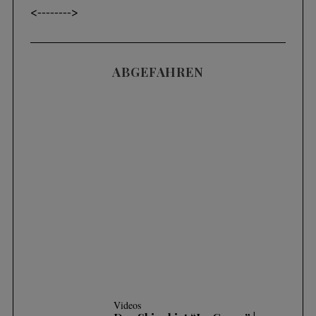
<----
---->
ABGEFAHREN
Videos
SKIFAHREN IM TIEFSCHNEE (POWDER) |
3 HÄUFIGE FEHLER UND WIE MAN SIE
KORRIGIERT
Videos