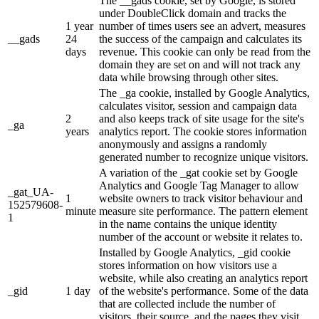
The __gads cookie, set by Google, is stored
under DoubleClick domain and tracks the
1 year
number of times users see an advert, measures
__gads
24
the success of the campaign and calculates its
days
revenue. This cookie can only be read from the
domain they are set on and will not track any
data while browsing through other sites.
The _ga cookie, installed by Google Analytics,
calculates visitor, session and campaign data
2
and also keeps track of site usage for the site's
_ga
years
analytics report. The cookie stores information
anonymously and assigns a randomly
generated number to recognize unique visitors.
A variation of the _gat cookie set by Google
Analytics and Google Tag Manager to allow
_gat_UA-
1
website owners to track visitor behaviour and
152579608-
minute
measure site performance. The pattern element
1
in the name contains the unique identity
number of the account or website it relates to.
Installed by Google Analytics, _gid cookie
stores information on how visitors use a
website, while also creating an analytics report
_gid
1 day
of the website's performance. Some of the data
that are collected include the number of
visitors, their source, and the pages they visit