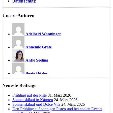
Datenschutz
Unsere Autoren
Adelheid Wanninger
Annemie Grafe
Antje Seeling
Beate Hitzler
Neueste Beiträge
Birgit Werner
Frühling auf der Piste
31. März 2026
Christoph Schrahe
Sonnenskilauf in Kärnten
24. März 2026
Sonnenskilauf und Dolce Vita
24. März 2026
Den Frühling auf sonnigen Pisten und bei coolen Events
Constanze Buss