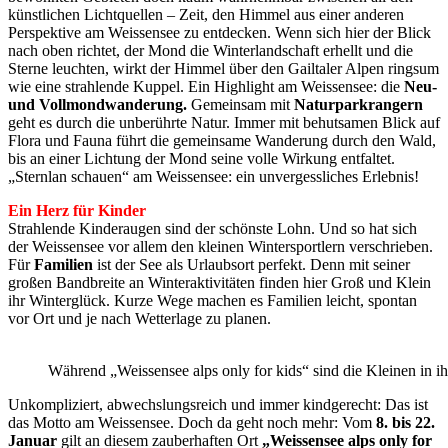
künstlichen Lichtquellen – Zeit, den Himmel aus einer anderen
Perspektive am Weissensee zu entdecken. Wenn sich hier der Blick
nach oben richtet, der Mond die Winterlandschaft erhellt und die
Sterne leuchten, wirkt der Himmel über den Gailtaler Alpen ringsum
wie eine strahlende Kuppel. Ein Highlight am Weissensee: die
Neu-
und Vollmondwanderung.
Gemeinsam mit
Naturparkrangern
geht es durch die unberührte Natur. Immer mit behutsamen Blick auf
Flora und Fauna führt die gemeinsame Wanderung durch den Wald,
bis an einer Lichtung der Mond seine volle Wirkung entfaltet.
„Sternlan schauen“ am Weissensee: ein unvergessliches Erlebnis!
Ein Herz für Kinder
Strahlende Kinderaugen sind der schönste Lohn. Und so hat sich
der Weissensee vor allem den kleinen Wintersportlern verschrieben.
Für
Familien
ist der See als Urlaubsort perfekt. Denn mit seiner
großen Bandbreite an Winteraktivitäten finden hier Groß und Klein
ihr Winterglück. Kurze Wege machen es Familien leicht, spontan
vor Ort und je nach Wetterlage zu planen.
Während „Weissensee alps only for kids“ sind die Kleinen in i
Unkompliziert, abwechslungsreich und immer kindgerecht: Das ist
das Motto am Weissensee. Doch da geht noch mehr: Vom
8. bis 22.
Januar
gilt an diesem zauberhaften Ort
„Weissensee alps only for