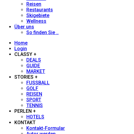
Reisen
Heidi Siefert
Restaurants
Skigebiete
Wellness
Heiner Sieger
Über uns
So finden Sie ..
Henno Heintz
Home
Login
Hans-Herbert Holzamer
CLASSY +
DEALS
GUIDE
Johanna Stöckl
MARKET
STORIES +
FUSSBALL
Jürgen Löhle
GOLF
REISEN
Jupp Suttner
SPORT
TENNIS
PERLEN +
Kathrin Thoma-Bregar
HOTELS
KONTAKT
Kontakt-Formular
Katrin Groth
Autor werden