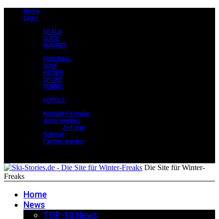
Home
Login
CLASSY +
DEALS
GUIDE
MARKET
STORIES +
FUSSBALL
GOLF
REISEN
SPORT
TENNIS
PERLEN +
HOTELS
KONTAKT
Kontakt-Formular
Autor werden
Anfrage
Tutorial
Partner werden
Die Site für Winter-
Freaks
Home
News
TOP-10 News