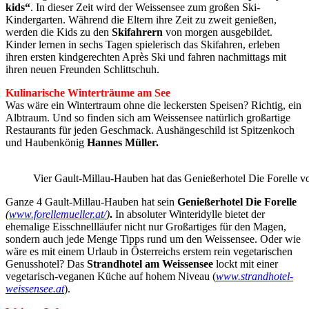
kids“
. In dieser Zeit wird der Weissensee zum großen Ski-
Kindergarten. Während die Eltern ihre Zeit zu zweit genießen,
werden die Kids zu den
Skifahrern
von morgen ausgebildet.
Kinder lernen in sechs Tagen spielerisch das Skifahren, erleben
ihren ersten kindgerechten Après Ski und fahren nachmittags mit
ihren neuen Freunden Schlittschuh.
Kulinarische Winterträume am See
Was wäre ein Wintertraum ohne die leckersten Speisen? Richtig, ein
Albtraum. Und so finden sich am Weissensee natürlich großartige
Restaurants für jeden Geschmack. Aushängeschild ist Spitzenkoch
und Haubenkönig
Hannes Müller.
Vier Gault-Millau-Hauben hat das Genießerhotel Die Forelle 
Ganze 4 Gault-Millau-Hauben hat sein
Genießerhotel Die Forelle
(
www.forellemueller.at/
)
.
In absoluter Winteridylle bietet der
ehemalige Eisschnellläufer nicht nur Großartiges für den Magen,
sondern auch jede Menge Tipps rund um den Weissensee. Oder wie
wäre es mit einem Urlaub in Österreichs erstem rein vegetarischen
Genusshotel? Das
Strandhotel am Weissensee
lockt mit einer
vegetarisch-veganen Küche auf hohem Niveau (
www.strandhotel-
weissensee.at
).