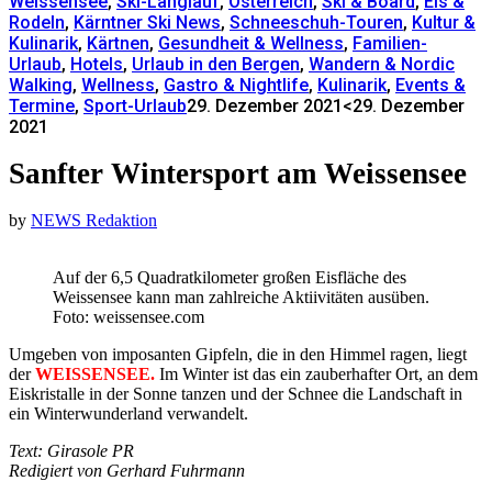
Weissensee
,
Ski-Langlauf
,
Österreich
,
Ski & Board
,
Eis &
Rodeln
,
Kärntner Ski News
,
Schneeschuh-Touren
,
Kultur &
Kulinarik
,
Kärtnen
,
Gesundheit & Wellness
,
Familien-
Urlaub
,
Hotels
,
Urlaub in den Bergen
,
Wandern & Nordic
Walking
,
Wellness
,
Gastro & Nightlife
,
Kulinarik
,
Events &
Termine
,
Sport-Urlaub
29. Dezember 2021
<29. Dezember
2021
Sanfter Wintersport am Weissensee
by
NEWS Redaktion
Auf der 6,5 Quadratkilometer großen Eisfläche des
Weissensee kann man zahlreiche Aktiivitäten ausüben.
Foto: weissensee.com
Umgeben von imposanten Gipfeln, die in den Himmel ragen, liegt
der
WEISSENSEE.
Im Winter ist das ein zauberhafter Ort, an dem
Eiskristalle in der Sonne tanzen und der Schnee die Landschaft in
ein Winterwunderland verwandelt.
Text: Girasole PR
Redigiert von Gerhard Fuhrmann