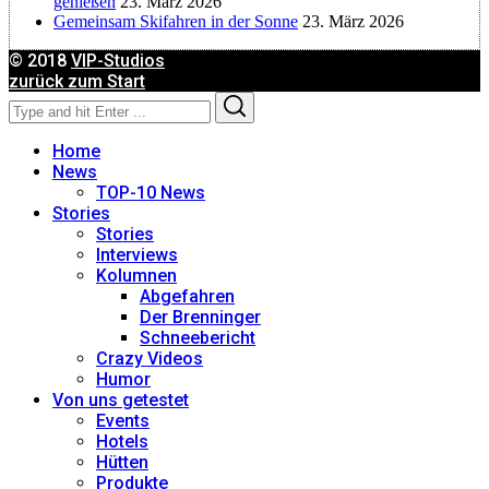
genießen
23. März 2026
Gemeinsam Skifahren in der Sonne
23. März 2026
Dagmar Gehm
© 2018
VIP-Studios
zurück zum Start
Search
Search
Derk Hoberg
for:
Home
Dominique Schroller
News
TOP-10 News
Stories
Eliane Droemer
Stories
Interviews
Kolumnen
Elsa Honecker
Abgefahren
Der Brenninger
Schneebericht
Fred Fettner
Crazy Videos
Humor
Georg Weindl
Von uns getestet
Events
Hotels
Gerhard Fuhrmann
Hütten
Produkte