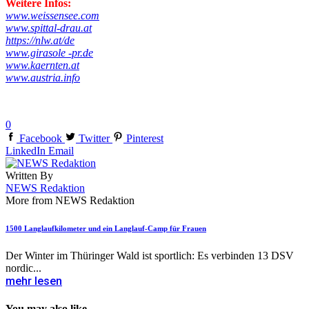
Weitere Infos:
www.weissensee.com
www.spittal-drau.at
https://nlw.at/de
www.girasole -pr.de
www.kaernten.at
www.austria.info
0
Facebook
Twitter
Pinterest
LinkedIn
Email
Written By
NEWS Redaktion
More from NEWS Redaktion
1500 Langlaufkilometer und ein Langlauf-Camp für Frauen
Der Winter im Thüringer Wald ist sportlich: Es verbinden 13 DSV
nordic...
mehr lesen
You may also like