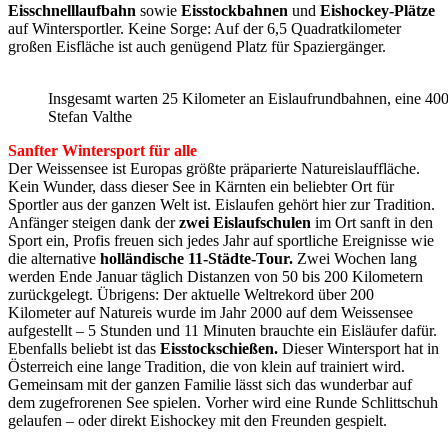
Eisschnelllaufbahn
sowie
Eisstockbahnen
und
Eishockey-Plätze
auf Wintersportler. Keine Sorge: Auf der 6,5 Quadratkilometer
großen Eisfläche ist auch genügend Platz für Spaziergänger.
Insgesamt warten 25 Kilometer an Eislaufrundbahnen, eine 400
Stefan Valthe
Sanfter Wintersport für alle
Der Weissensee ist Europas größte präparierte Natureislauffläche.
Kein Wunder, dass dieser See in Kärnten ein beliebter Ort für
Sportler aus der ganzen Welt ist. Eislaufen gehört hier zur Tradition.
Anfänger steigen dank der
zwei Eislaufschulen
im Ort sanft in den
Sport ein, Profis freuen sich jedes Jahr auf sportliche Ereignisse wie
die alternative
holländische 11-Städte-Tour.
Zwei Wochen lang
werden Ende Januar täglich Distanzen von 50 bis 200 Kilometern
zurückgelegt. Übrigens: Der aktuelle Weltrekord über 200
Kilometer auf Natureis wurde im Jahr 2000 auf dem Weissensee
aufgestellt – 5 Stunden und 11 Minuten brauchte ein Eisläufer dafür.
Ebenfalls beliebt ist das
Eisstockschießen.
Dieser Wintersport hat in
Österreich eine lange Tradition, die von klein auf trainiert wird.
Gemeinsam mit der ganzen Familie lässt sich das wunderbar auf
dem zugefrorenen See spielen. Vorher wird eine Runde Schlittschuh
gelaufen – oder direkt Eishockey mit den Freunden gespielt.