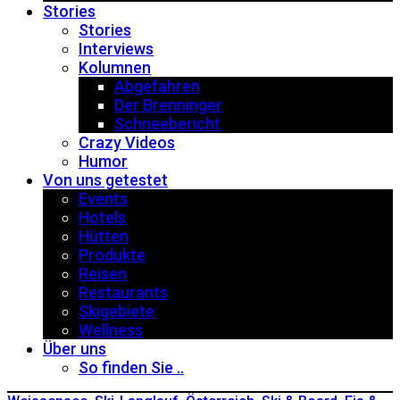
Stories
Stories
Interviews
Kolumnen
Abgefahren
Der Brenninger
Schneebericht
Crazy Videos
Humor
Von uns getestet
Events
Hotels
Hütten
Produkte
Reisen
Restaurants
Skigebiete
Wellness
Über uns
So finden Sie ..