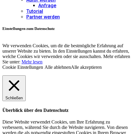
Anfrage
Tutorial
Lili Reisenbichler
Partner werden
Marion Vorbeck
Einstellungen zum Datenschutz
NEWS Redaktion
Wir verwenden Cookies, um dir die bestmögliche Erfahrung auf
unserer Website zu bieten. In den Einstellungen kannst du erfahren,
welche Cookies wir verwenden oder sie ausschalten. Mehr erfahren
Nicola Förg
Sie unter:
Mehr lesen
Cookie Einstellungen
Alle ablehnen
Alle akzeptieren
Philip Duckwitz
Rainer Hamberger
Schließen
Ralf Exel
Überblick über den Datenschutz
Reise Redaktion
Diese Website verwendet Cookies, um Ihre Erfahrung zu
verbessern, während Sie durch die Website navigieren. Von diesen
werden die als notwendig eingestuften Cookies in Ihrem Browser