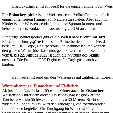
Eisstockschießen ist ein Spaß für die ganze Familie. Foto: Wei
Für
Eishockeyspieler
ist der Weissensee ein Volltreffer, um endlich
einmal unter freiem Himmel auf Natureis zu spielen. Aber auch für
Kinder ist der Weissensee ideal, um diese Sportart kennen- und
lieben zu lernen. Einfach die Ausrüstung vor Ort ausleihen!
Für eifrige Wintersportler gibt es die
Weissensee PremiumCard.
Für Übernachtungsgäste ist diese in Partnerbetrieben inklusive, das
bedeutet, Eis / Loipe, Naturparkbus und Bahnhofsshuttle können
den ganzen Winter über kostenlos genutzt werden – im Zeitraum
vom
8. bis 22. Januar 2022
ist auch die Nutzung des Skilifts
umsonst. Die PremiumCARD gibt es für Tagesgäste auch zu
kaufen.
Langlaufen ist rund um den Weissensee auf zahlreichen Loipe
Winterabenteuer: Eistauchen und Eisfischen
Ab ins kühle Nass? Das heißt es im Winter auch für
Eistaucher
am
Weissensee. Unter dem dicken Eis ist das Wasser glasklar und
Taucher erwarten Sichtweiten von bis zu 30 Metern. Bricht sich
zudem die Sonne im Eis, wird der Tauchgang von faszinierenden
Lichteffekten begleitet. Ein Tauchgang im Winter ist für viele