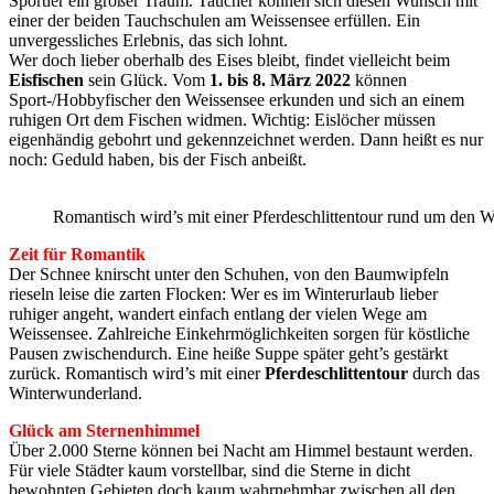
Sportler ein großer Traum. Taucher können sich diesen Wunsch mit
einer der beiden Tauchschulen am Weissensee erfüllen. Ein
unvergessliches Erlebnis, das sich lohnt.
Wer doch lieber oberhalb des Eises bleibt, findet vielleicht beim
Eisfischen
sein Glück. Vom
1. bis 8. März 2022
können
Sport-/Hobbyfischer den Weissensee erkunden und sich an einem
ruhigen Ort dem Fischen widmen. Wichtig: Eislöcher müssen
eigenhändig gebohrt und gekennzeichnet werden. Dann heißt es nur
noch: Geduld haben, bis der Fisch anbeißt.
Romantisch wird’s mit einer Pferdeschlittentour rund um den W
Zeit für Romantik
Der Schnee knirscht unter den Schuhen, von den Baumwipfeln
rieseln leise die zarten Flocken: Wer es im Winterurlaub lieber
ruhiger angeht, wandert einfach entlang der vielen Wege am
Weissensee. Zahlreiche Einkehrmöglichkeiten sorgen für köstliche
Pausen zwischendurch. Eine heiße Suppe später geht’s gestärkt
zurück. Romantisch wird’s mit einer
Pferdeschlittentour
durch das
Winterwunderland.
Glück am Sternenhimmel
Über 2.000 Sterne können bei Nacht am Himmel bestaunt werden.
Für viele Städter kaum vorstellbar, sind die Sterne in dicht
bewohnten Gebieten doch kaum wahrnehmbar zwischen all den