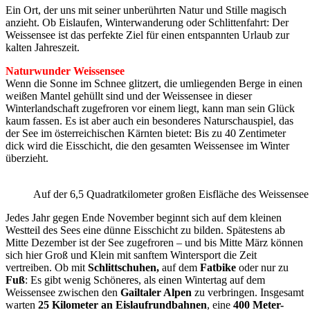
Ein Ort, der uns mit seiner unberührten Natur und Stille magisch
anzieht. Ob Eislaufen, Winterwanderung oder Schlittenfahrt: Der
Weissensee ist das perfekte Ziel für einen entspannten Urlaub zur
kalten Jahreszeit.
Naturwunder Weissensee
Wenn die Sonne im Schnee glitzert, die umliegenden Berge in einen
weißen Mantel gehüllt sind und der Weissensee in dieser
Winterlandschaft zugefroren vor einem liegt, kann man sein Glück
kaum fassen. Es ist aber auch ein besonderes Naturschauspiel, das
der See im österreichischen Kärnten bietet: Bis zu 40 Zentimeter
dick wird die Eisschicht, die den gesamten Weissensee im Winter
überzieht.
Auf der 6,5 Quadratkilometer großen Eisfläche des Weissensee
Jedes Jahr gegen Ende November beginnt sich auf dem kleinen
Westteil des Sees eine dünne Eisschicht zu bilden. Spätestens ab
Mitte Dezember ist der See zugefroren – und bis Mitte März können
sich hier Groß und Klein mit sanftem Wintersport die Zeit
vertreiben. Ob mit
Schlittschuhen,
auf dem
Fatbike
oder nur zu
Fuß
: Es gibt wenig Schöneres, als einen Wintertag auf dem
Weissensee zwischen den
Gailtaler Alpen
zu verbringen. Insgesamt
warten
25 Kilometer an Eislaufrundbahnen
, eine
400 Meter-