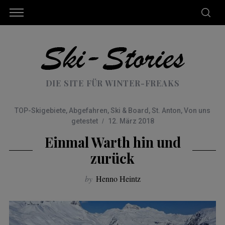
DIE SITE FÜR WINTER-FREAKS
TOP-Skigebiete
,
Abgefahren
,
Ski & Board
,
St. Anton
,
Von uns
getestet
12. März 2018
Einmal Warth hin und
zurück
by
Henno Heintz