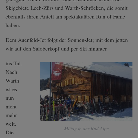
Skigebiete Lech-Zürs und Warth-Schröcken, die somit
ebenfalls ihren Anteil am spektakulären Run of Fame
S
haben.
e
a
Dem Auenfeld-Jet folgt der Sonnen-Jet; mit dem jetten
r
wir auf den Saloberkopf und per Ski hinunter
c
h
f
ins Tal.
o
Nach
r
Warth
:
ist es
nun
nicht
mehr
weit.
Mittag in der Rud Alpe
Die