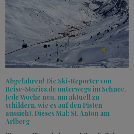
Abgefahren! Die Ski-Reporter von
Reise-Stories.de unterwegs im Schnee.
Jede Woche neu, um aktuell zu
schildern, wie es auf den Pisten
aussieht. Dieses Mal: St. Anton am
Arlberg