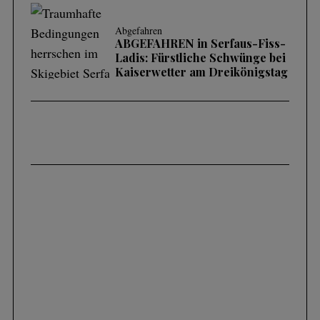
Abgefahren
ABGEFAHREN in Serfaus-Fiss-
Ladis: Fürstliche Schwünge bei
Kaiserwetter am Dreikönigstag