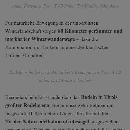
einem Pistentag. Foto: TVB Stubai Tirol/Andre Schönherr
Für natürliche Bewegung in der unberührten
80 Kilometer geräumter und
Winterlandschaft sorgen
markierter Winterwanderwege
– dazu die
Kombination mit Einkehr in einer der klassischen
Tiroler Almhütten.
Rodelfans finden im Stubaital beste Bedingungen. Foto: TVB
Stubai Tirol/Andre Schönherr
Rodeln in Tirols
Besonders beliebt ist außerdem das
S
größter Rodelarena
. Sie umfasst zehn Bahnen mit
e
insgesamt 41 Kilometern Länge, die alle mit dem
a
Tiroler Naturrodelbahnen-Gütesiegel
ausgezeichnet
r
c
worden sind. Vier davon sind beleuchtet und die Längste