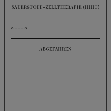
SAUERSTOFF-ZELLTHERAPIE (IHHT)
<----
---->
ABGEFAHREN
Videos
SKIFAHREN IM TIEFSCHNEE (POWDER) |
3 HÄUFIGE FEHLER UND WIE MAN SIE
KORRIGIERT