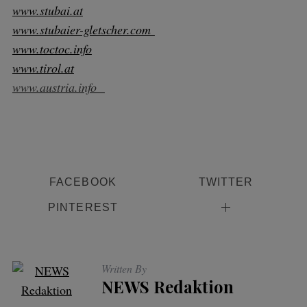
www.stubai.at
www.stubaier-gletscher.com
www.toctoc.info
www.tirol.at
www.austria.info
FACEBOOK
TWITTER
PINTEREST
Written By
NEWS Redaktion