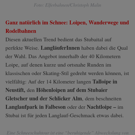
Foto: Elferbahnen/Christoph Malin
Ganz natürlich im Schnee: Loipen, Wanderwege und
Rodelbahnen
Diesen aktuellen Trend bedient das Stubaital auf
LangläuferInnen
perfekte Weise.
haben dabei die Qual
der Wahl. Das Angebot innerhalb der 40 Kilometern
Loipe, auf denen kurze und ortsnahe Runden im
klassischen oder Skating-Stil gedreht werden können, ist
Talloipe in
vielfältig: Auf der 14 Kilometer langen
Neustift,
Höhenloipen auf dem Stubaier
den
Gletscher und der Schlicker Alm
, dem beschneiten
Langlaufpark in Falbeson
Nachtloipe –
oder der
im
Stubai ist für jeden Langlauf-Geschmack etwas dabei.
Eine Schneeschuhtour ist eine “beruhigende” Abwechslung von