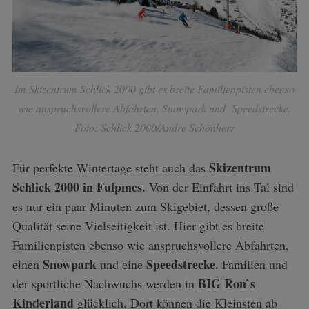
Im Skizentrum Schlick 2000 gibt es breite Familienpisten ebenso
wie anspruchsvollere Abfahrten, Snowpark und Speedstrecke.
Foto: Schlick 2000/Andre Schönherr
Skizentrum
Für perfekte Wintertage steht auch das
Schlick 2000 in Fulpmes.
Von der Einfahrt ins Tal sind
es nur ein paar Minuten zum Skigebiet, dessen große
Qualität seine Vielseitigkeit ist. Hier gibt es breite
Familienpisten ebenso wie anspruchsvollere Abfahrten,
Snowpark
Speedstrecke.
einen
und eine
Familien und
BIG Ron`s
der sportliche Nachwuchs werden in
Kinderland
glücklich. Dort können die Kleinsten ab