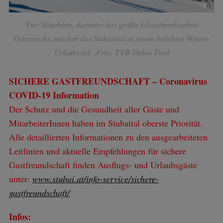
Vier Skigebiete, darunter das größte Gletscherskigebiet
Österreichs, machen das Stubaitral zu einem beliebten Witner-
Urlaubsziel. ,Foto: TVB Stubai Tirol
SICHERE GASTFREUNDSCHAFT – Coronavirus
COVID-19 Information
Der Schutz und die Gesundheit aller Gäste und
MitarbeiterInnen haben im Stubaital oberste Priorität.
Alle detaillierten Informationen zu den ausgearbeiteten
Leitlinien und aktuelle Empfehlungen für sichere
Gastfreundschaft finden Ausflugs- und Urlaubsgäste
unter:
www.stubai.at/info-service/sichere-
gastfreundschaft/
Infos: