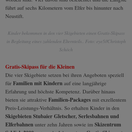
h
führt auf sechs Kilometern vom Elfer bis hinunter nach
f
Neustift.
o
r
:
Kinder bekommen in den vier Skigebieten einen Gratis-Skipass
in Begleitung eines zahlenden Elternteils.. Foto: eye5//Christoph
Schöch
Gratis-Skipass für die Kleinen
Die vier Skigebiete setzen bei ihren Angeboten speziell
Familien mit Kindern
für
auf eine langjährige
Erfahrung und höchste Kompetenz. Darüber hinaus
Familien-Packages
bieten sie attraktive
mit exzellentem
Preis-Leistungs-Verhältnis. So erhalten Kinder in den
Skigebieten Stubaier Gletscher, Serlesbahnen und
Elferbahnen
Skizentrum
unter zehn Jahren sowie im