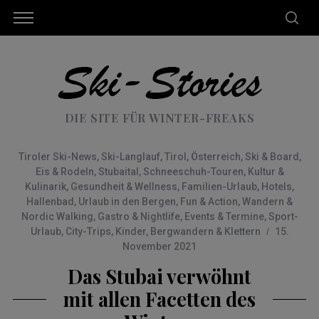
DIE SITE FÜR WINTER-FREAKS
Tiroler Ski-News
,
Ski-Langlauf
,
Tirol
,
Österreich
,
Ski & Board
,
Eis & Rodeln
,
Stubaital
,
Schneeschuh-Touren
,
Kultur &
Kulinarik
,
Gesundheit & Wellness
,
Familien-Urlaub
,
Hotels
,
Hallenbad
,
Urlaub in den Bergen
,
Fun & Action
,
Wandern &
Nordic Walking
,
Gastro & Nightlife
,
Events & Termine
,
Sport-
Urlaub
,
City-Trips
,
Kinder
,
Bergwandern & Klettern
15.
November 2021
Das Stubai verwöhnt
mit allen Facetten des