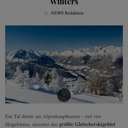
Winters
by
NEWS Redaktion
Ein Tal direkt am Alpenhauptkamm – mit vier
größte Gletscherskigebiet
Skigebieten, darunter das