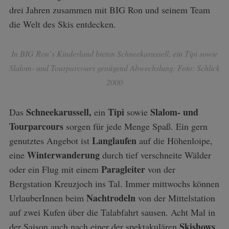
drei Jahren zusammen mit BIG Ron und seinem Team
die Welt des Skis entdecken.
In BIG Ron`s Kinderland bieten Schneekarussell, ein Tipi sowie
Slalom- und Tourparcours genügend Abwechslung. Foto: Schlick
2000
Schneekarussell,
Tipi
Slalom- und
Das
ein
sowie
Tourparcours
sorgen für jede Menge Spaß. Ein gern
Langlaufen
genutztes Angebot ist
auf die Höhenloipe,
Winterwanderung
eine
durch tief verschneite Wälder
Paragleiter
oder ein Flug mit einem
von der
Bergstation Kreuzjoch ins Tal. Immer mittwochs können
Nachtrodeln
UrlauberInnen beim
von der Mittelstation
auf zwei Kufen über die Talabfahrt sausen. Acht Mal in
Skishows
der Saison auch nach einer der spektakulären