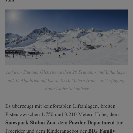
Auf dem Stubaier Gletscher stehen 26 Seilbahn- und Liftanlagen
mit 35 Abfahrten auf bis zu 3.210 Metern Höhe zur Verfügung.
Foto: Andre Schönherr
Es überzeugt mit komfortablen Liftanlagen, breiten
Pisten zwischen 1.750 und 3.210 Metern Höhe, dem
Snowpark Stubai Zoo
Powder Department
, dem
für
BIG Family
Freerider und dem Kinderangebot der