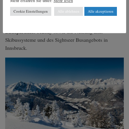
Mehr erfahren Sie unter:
Mehr lesen
Bergiselschanze,
Swarovski Kristallwelten
die
und die
Cookie Einstellungen
Alle ablehnen
Alle akzeptieren
Kaiserliche Hofburg.
Inklusive sind auch der Eintritt in
Freizeitzentrum Neustift
Sauna- und
das
und das
Badeparadies Stubay
sowie die Nutzung aller
Skibussysteme und des Sightseer Busangebots in
Innsbruck.