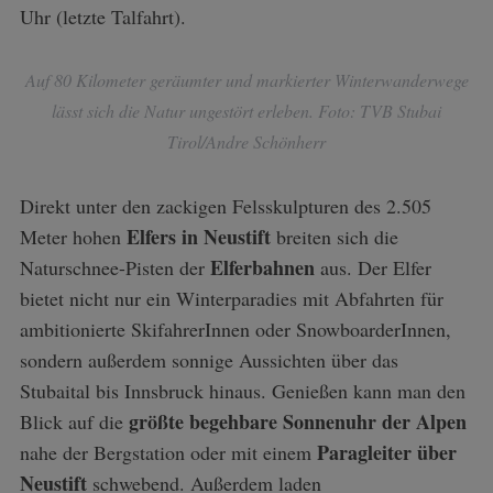
Uhr (letzte Talfahrt).
Auf 80 Kilometer geräumter und markierter Winterwanderwege
lässt sich die Natur ungestört erleben. Foto: TVB Stubai
Tirol/Andre Schönherr
Direkt unter den zackigen Felsskulpturen des 2.505
Elfers in Neustift
Meter hohen
breiten sich die
Elferbahnen
Naturschnee-Pisten der
aus. Der Elfer
bietet nicht nur ein Winterparadies mit Abfahrten für
ambitionierte SkifahrerInnen oder SnowboarderInnen,
sondern außerdem sonnige Aussichten über das
Stubaital bis Innsbruck hinaus. Genießen kann man den
größte begehbare Sonnenuhr der Alpen
Blick auf die
Paragleiter über
nahe der Bergstation oder mit einem
Neustift
schwebend. Außerdem laden