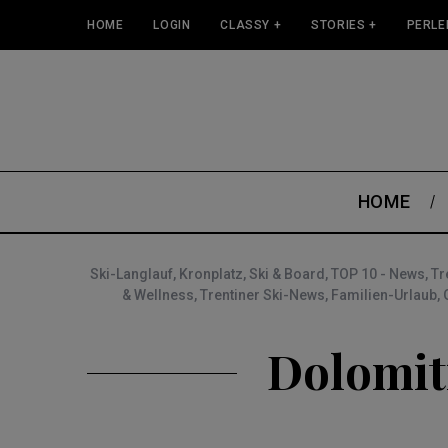
HOME
LOGIN
CLASSY +
STORIES +
PERLE
HOME
Ski-Langlauf
,
Kronplatz
,
Ski & Board
,
TOP 10 - News
,
Tr
& Wellness
,
Trentiner Ski-News
,
Familien-Urlaub
,
Dolomiti