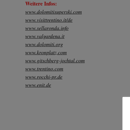
Weitere Infos:
www.dolomitisuperski.com
www.visittrentino.it/de
www.sellaronda.info
www.valgardena.it
www.dolomiti.org
www.kronplatz.com
S
e
www.gitschberg-jochtal.com
a
www.trentino.com
r
www.rocchi-pr.de
c
www.enit.de
h
f
o
r
: