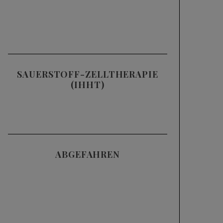
SAUERSTOFF-ZELLTHERAPIE
(IHHT)
ABGEFAHREN
Videos
SKIFAHREN IM
TIEFSCHNEE (POWDER)