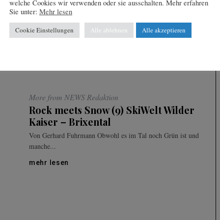
welche Cookies wir verwenden oder sie ausschalten. Mehr erfahren
Sie unter:
Mehr lesen
Cookie Einstellungen
Alle ablehnen
Alle akzeptieren
REST
0
More from NEWS Redaktion
Rock meets Snow (9) SkiWelt Wilder
Kaiser – Brixental
Von Gerhard Fuhrmann Obwohl es im Tal noch Grün ist und
manche...
mehr lesen