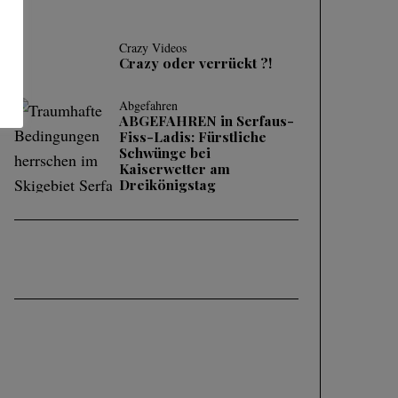
Crazy Videos
Crazy oder verrückt ?!
Abgefahren
ABGEFAHREN in Serfaus-
Fiss-Ladis: Fürstliche
Schwünge bei
Kaiserwetter am
Dreikönigstag