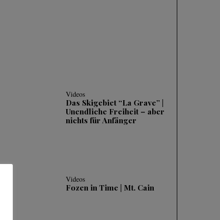
| 3 HÄUFIGE FEHLER
UND WIE MAN SIE
KORRIGIERT
Videos
Das Skigebiet “La Grave” |
Unendliche Freiheit – aber
nichts für Anfänger
Videos
Fozen in Time | Mt. Cain