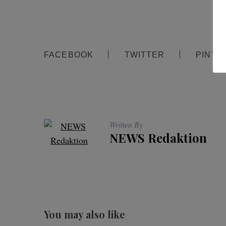
FACEBOOK
TWITTER
PINTE
Written By
NEWS Redaktion
You may also like