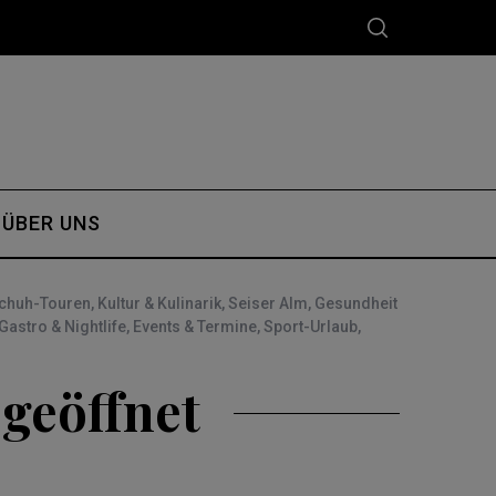
ÜBER UNS
chuh-Touren
,
Kultur & Kulinarik
,
Seiser Alm
,
Gesundheit
Gastro & Nightlife
,
Events & Termine
,
Sport-Urlaub
,
 geöffnet