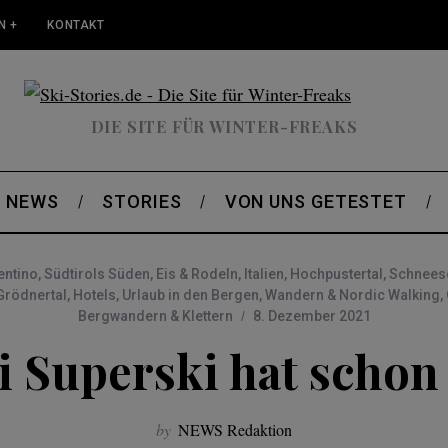
N +
KONTAKT
DIE SITE FÜR WINTER-FREAKS
NEWS
STORIES
VON UNS GETESTET
entino
,
Südtirols Süden
,
Eis & Rodeln
,
Italien
,
Hochpustertal
,
Schnees
Grödnertal
,
Hotels
,
Urlaub in den Bergen
,
Wandern & Nordic Walking
,
Bergwandern & Klettern
8. Dezember 2021
 Superski hat schon
by
NEWS Redaktion